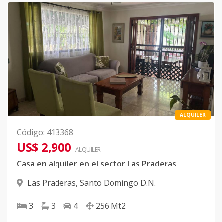
ALQUILER
Código
:
413368
US$ 2,900
ALQUILER
Casa en alquiler en el sector Las Praderas
Las Praderas
,
Santo Domingo D.N.
3
3
4
256
Mt2