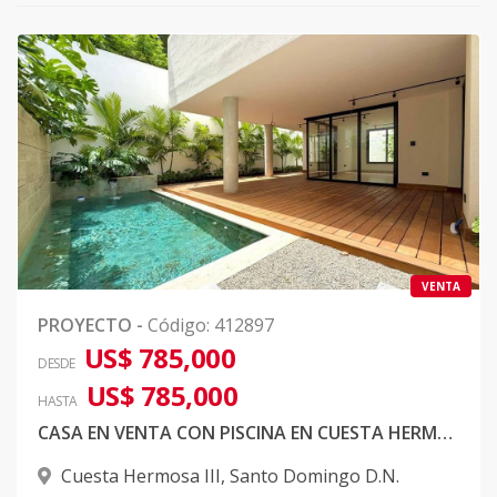
VENTA
PROYECTO
-
Código
:
412897
US$ 785,000
DESDE
US$ 785,000
HASTA
CASA EN VENTA CON PISCINA EN CUESTA HERMOSA III
Cuesta Hermosa III
,
Santo Domingo D.N.