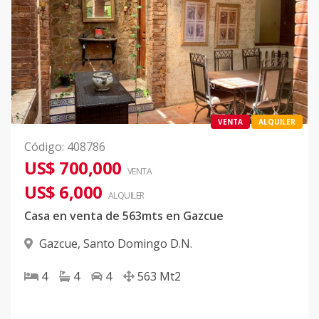
VENTA
ALQUILER
Código
:
408786
US$ 700,000
VENTA
US$ 6,000
ALQUILER
Casa en venta de 563mts en Gazcue
Gazcue
,
Santo Domingo D.N.
4
4
4
563
Mt2