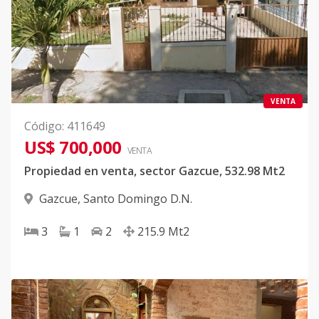
VENTA
Código
:
411649
US$ 700,000
VENTA
Propiedad en venta, sector Gazcue, 532.98 Mt2
Gazcue
,
Santo Domingo D.N.
3
1
2
215.9
Mt2