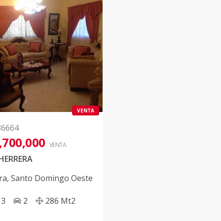
VENTA
86664
,700,000
VENTA
 HERRERA
ra
,
Santo Domingo Oeste
3
2
286
Mt2