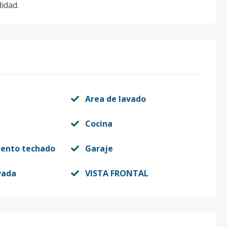
idad.
Area de lavado
Cocina
iento techado
Garaje
vada
VISTA FRONTAL