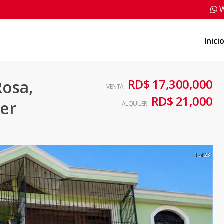
W
Inici
RD$ 17,300,000
Rosa,
VENTA
RD$ 21,000
er
ALQUILER
1 of 23