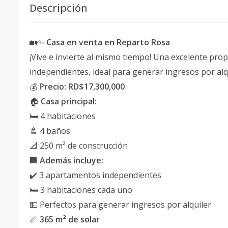
Descripción
🏡✨
Casa en venta en Reparto Rosa
¡Vive e invierte al mismo tiempo! Una excelente pr
independientes, ideal para generar ingresos por alqu
💰
Precio: RD$17,300,000
🏠
Casa principal:
🛏️ 4 habitaciones
🚿 4 baños
📐 250 m² de construcción
🏢
Además incluye:
✔️ 3 apartamentos independientes
🛏️ 3 habitaciones cada uno
💵 Perfectos para generar ingresos por alquiler
📏
365 m² de solar