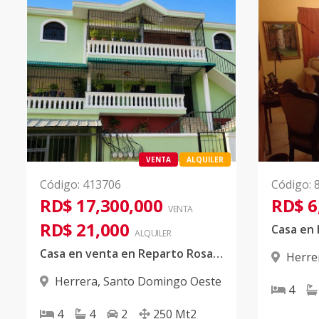
VENTA
ALQUILER
Código
:
413706
Código
:
RD$ 17,300,000
RD$ 6
VENTA
RD$ 21,000
Casa en
ALQUILER
Casa en venta en Reparto Rosa, más apartamento en alquiler
Herre
Herrera
,
Santo Domingo Oeste
4
4
4
2
250
Mt2