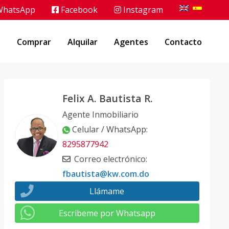
hatsApp
Facebook
Instagram
o
Comprar
Alquilar
Agentes
Contacto
Felix A. Bautista R.
Agente Inmobiliario
Celular / WhatsApp
:
8295877942
Correo electrónico
:
fbautista@kw.com.do
Llámame
Escribeme por Whatsapp