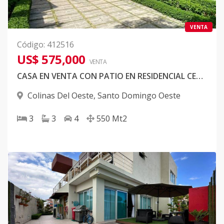
VENTA
Código
:
412516
US$ 575,000
VENTA
CASA EN VENTA CON PATIO EN RESIDENCIAL CERRADO
Colinas Del Oeste
,
Santo Domingo Oeste
3
3
4
550
Mt2