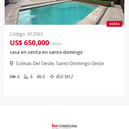
VENTA
Código
:
412503
US$ 650,000
VENTA
casa en venta en santo domingo
Colinas Del Oeste
,
Santo Domingo Oeste
4
4
6
450
Mt2