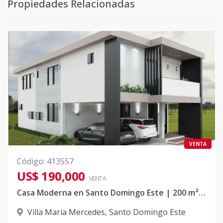
Propiedades Relacionadas
VENTA
Código
:
413557
US$ 190,000
VENTA
Casa Moderna en Santo Domingo Este | 200 m² | US$190K – Espacios que Sí Valen la Pena
Villa María Mercedes
,
Santo Domingo Este