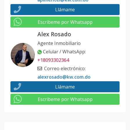
Llámame
Escribeme por Whatsapp
Alex Rosado
Agente Inmobiliario
Celular / WhatsApp
:
+18093302364
Correo electrónico
:
alexrosado@kw.com.do
Llámame
Escribeme por Whatsapp