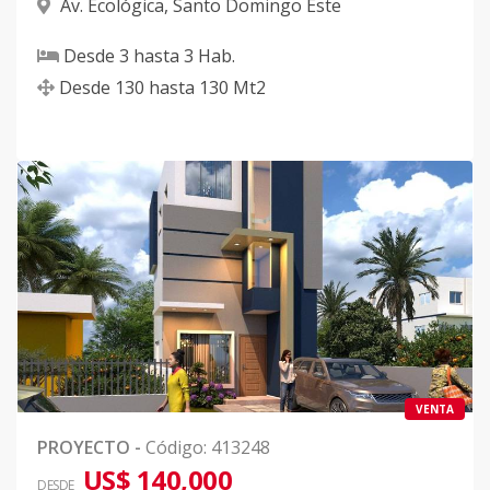
Av. Ecológica
,
Santo Domingo Este
Desde
3
hasta
3
Hab.
Desde
130
hasta
130
Mt2
VENTA
PROYECTO
-
Código
:
413248
US$ 140,000
DESDE