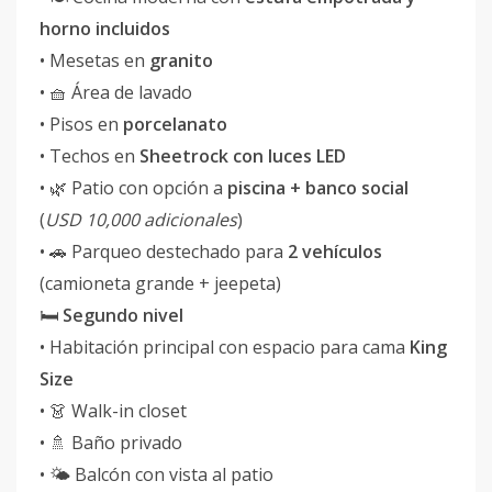
horno incluidos
• Mesetas en
granito
• 🧺 Área de lavado
• Pisos en
porcelanato
• Techos en
Sheetrock con luces LED
• 🌿 Patio con opción a
piscina + banco social
(
USD 10,000 adicionales
)
• 🚗 Parqueo destechado para
2 vehículos
(camioneta grande + jeepeta)
🛏️
Segundo nivel
• Habitación principal con espacio para cama
King
Size
• 👗 Walk-in closet
• 🚿 Baño privado
• 🌤️ Balcón con vista al patio