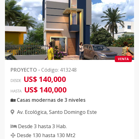
VENTA
PROYECTO
-
Código
:
413248
US$ 140,000
DESDE
US$ 140,000
HASTA
🏡 Casas modernas de 3 niveles
Av. Ecológica
,
Santo Domingo Este
Desde
3
hasta
3
Hab.
Desde
130
hasta
130
Mt2