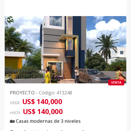
VENTA
PROYECTO
-
Código
:
413248
US$ 140,000
DESDE
US$ 140,000
HASTA
🏡 Casas modernas de 3 niveles