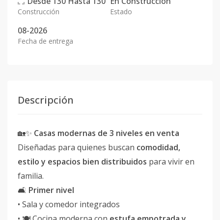
Desde
130
Hasta
130
En
Construcción
Construcción
Estado
08-2026
Fecha de entrega
Descripción
🏡✨
Casas modernas de 3 niveles en venta
Diseñadas para quienes buscan
comodidad,
estilo y espacios bien distribuidos
para vivir en
familia.
🛋️
Primer nivel
• Sala y comedor integrados
• 🍽️ Cocina moderna con
estufa empotrada y