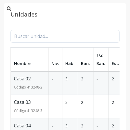
Unidades
1/2
Nombre
Niv.
Hab.
Ban.
Ban.
Est.
m
Casa 02
-
3
2
-
2
1
Código
413248
-2
Casa 03
-
3
2
-
2
1
Código
413248
-3
Casa 04
-
3
2
-
2
1