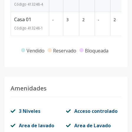
Código
413248
-4
Casa 01
-
3
2
-
2
1
Código
413248
-1
Vendido
Reservado
Bloqueada
Amenidades
3 Niveles
Acceso controlado
Area de lavado
Area de Lavado