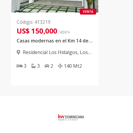
VENTA
Código
:
413219
US$ 150,000
VENTA
Casas modernas en el Km 14 de la Autopista Duarte
Residencial Los Hidalgos
,
Los
Alcarrizos
3
3
2
140
Mt2