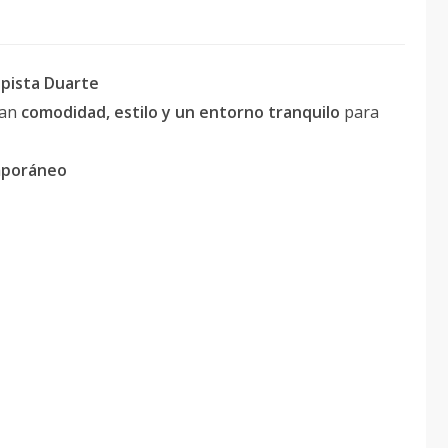
opista Duarte
can
comodidad, estilo y un entorno tranquilo
para
mporáneo