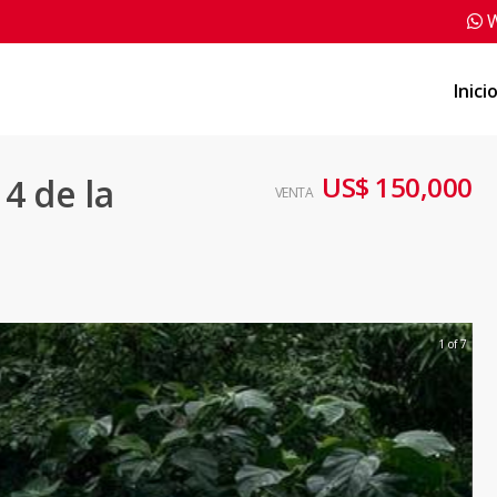
W
Inici
US$ 150,000
4 de la
VENTA
1 of 7