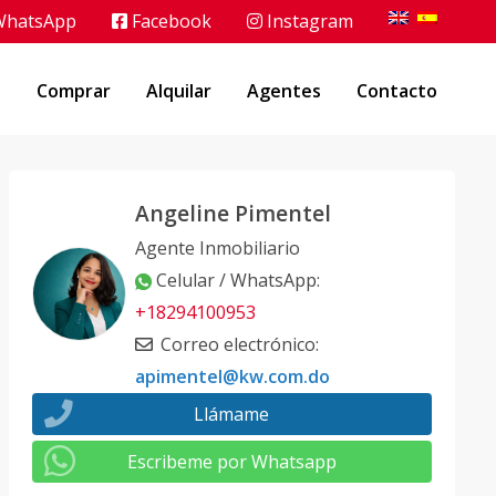
hatsApp
Facebook
Instagram
o
Comprar
Alquilar
Agentes
Contacto
Angeline Pimentel
Agente Inmobiliario
Celular / WhatsApp
:
+18294100953
Correo electrónico
:
apimentel@kw.com.do
Llámame
Escribeme por Whatsapp