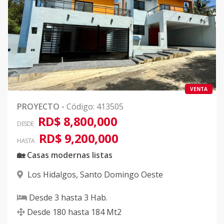
VENTA
PROYECTO
-
Código
:
413505
RD$ 8,800,000
DESDE
RD$ 9,200,000
HASTA
🏡 Casas modernas listas
Los Hidalgos
,
Santo Domingo Oeste
Desde
3
hasta
3
Hab.
Desde
180
hasta
184
Mt2