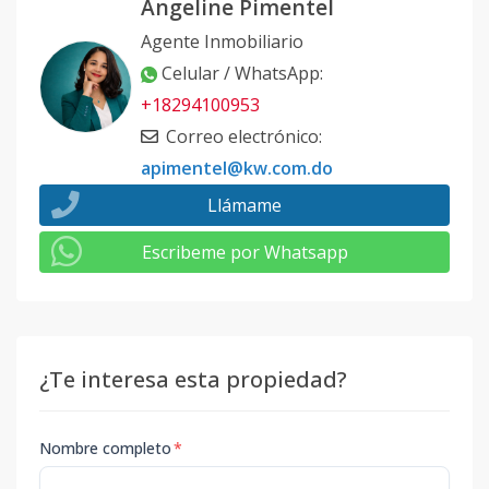
Angeline Pimentel
Agente Inmobiliario
Celular / WhatsApp
:
+18294100953
Correo electrónico
:
apimentel@kw.com.do
Llámame
Escribeme por Whatsapp
¿Te interesa esta propiedad?
Nombre completo
*