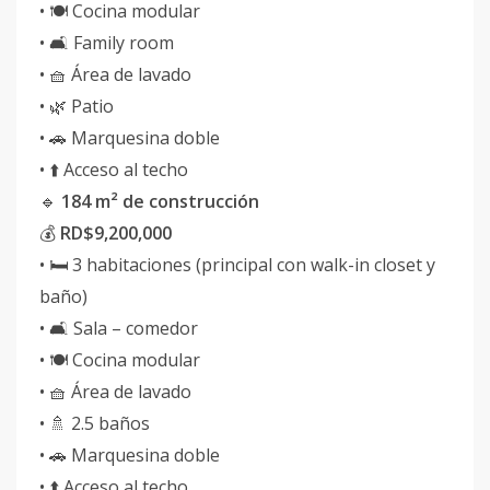
• 🍽️ Cocina modular
• 🛋️ Family room
• 🧺 Área de lavado
• 🌿 Patio
• 🚗 Marquesina doble
• ⬆️ Acceso al techo
🔹
184 m² de construcción
💰
RD$9,200,000
• 🛏️ 3 habitaciones (principal con walk-in closet y
baño)
• 🛋️ Sala – comedor
• 🍽️ Cocina modular
• 🧺 Área de lavado
• 🚿 2.5 baños
• 🚗 Marquesina doble
• ⬆️ Acceso al techo