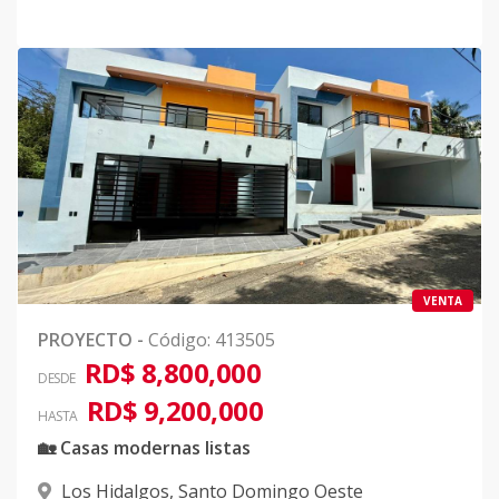
VENTA
PROYECTO
-
Código
:
413505
RD$ 8,800,000
DESDE
RD$ 9,200,000
HASTA
🏡 Casas modernas listas
Los Hidalgos
,
Santo Domingo Oeste