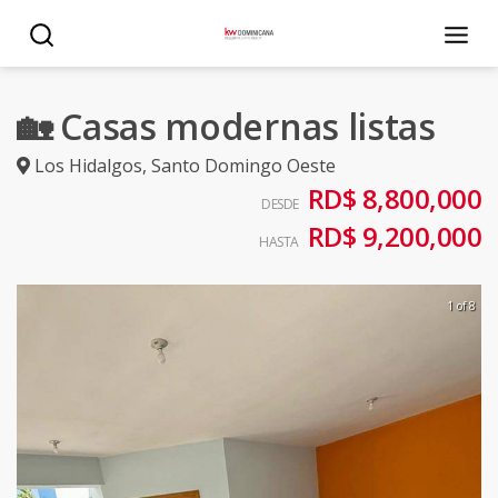
🏡 Casas modernas listas
Los Hidalgos
,
Santo Domingo Oeste
RD$ 8,800,000
DESDE
RD$ 9,200,000
HASTA
1 of 8