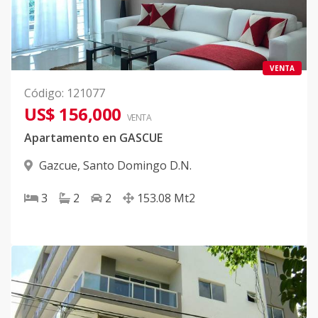
VENTA
Código
:
121077
US$ 156,000
VENTA
Apartamento en GASCUE
Gazcue
,
Santo Domingo D.N.
3
2
2
153.08
Mt2