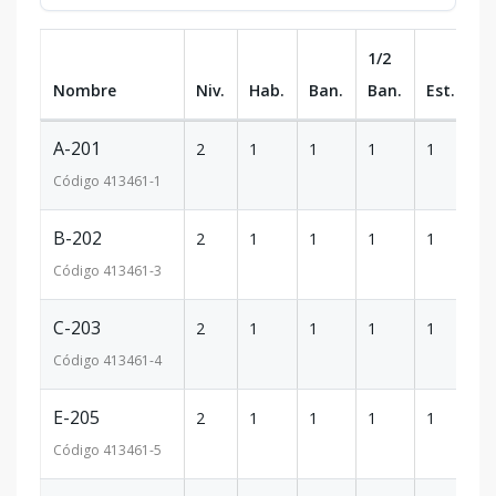
1/2
Nombre
Niv.
Hab.
Ban.
Ban.
Est.
m
A-201
2
1
1
1
1
56
Código
413461
-1
B-202
2
1
1
1
1
4
Código
413461
-3
C-203
2
1
1
1
1
59
Código
413461
-4
E-205
2
1
1
1
1
47
Código
413461
-5