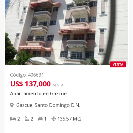
VENTA
Código
:
406631
US$ 137,000
VENTA
Apartamento en Gazcue
Gazcue
,
Santo Domingo D.N.
2
2
1
135.57
Mt2