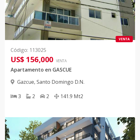
VENTA
Código
:
113025
US$ 156,000
VENTA
Apartamento en GASCUE
Gazcue
,
Santo Domingo D.N.
3
2
2
141.9
Mt2