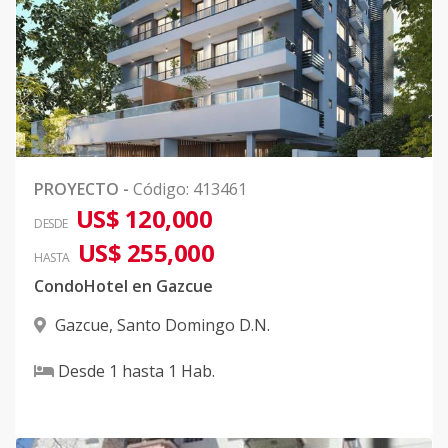
0
PROYECTO
-
Código
:
413461
US$ 120,000
DESDE
US$ 255,000
HASTA
CondoHotel en Gazcue
Gazcue
,
Santo Domingo D.N.
Desde
1
hasta
1
Hab.