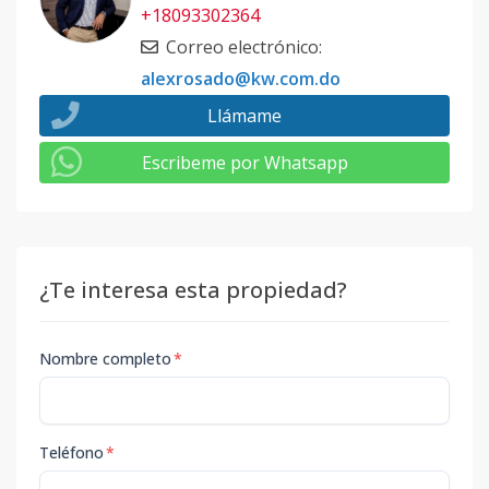
+18093302364
Correo electrónico
:
alexrosado@kw.com.do
Llámame
Escribeme por Whatsapp
¿Te interesa esta propiedad?
Nombre completo
*
Teléfono
*