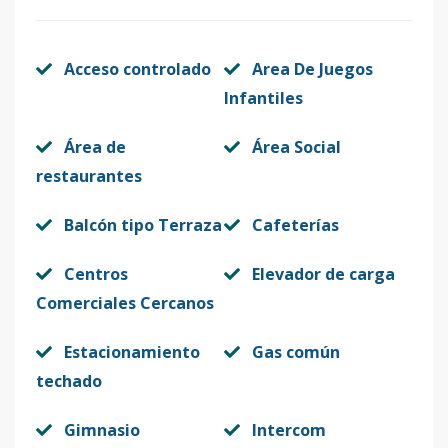
D-504
5
1
1
1
1
40
Acceso controlado
Area De Juegos
Código
413461
-14
Infantiles
E-505
5
1
1
1
1
47
Área de
Área Social
Código
413461
-15
restaurantes
F-506
5
1
1
1
1
46
Balcón tipo Terraza
Cafeterías
Código
413461
-16
Centros
Elevador de carga
Modelo 14
-
-
-
-
-
-
Comerciales Cercanos
Código
413461
-2
Estacionamiento
Gas común
techado
Gimnasio
Intercom