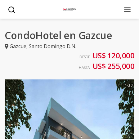
CondoHotel en Gazcue
Gazcue
,
Santo Domingo D.N.
US$ 120,000
DESDE
US$ 255,000
HASTA
1 of 3