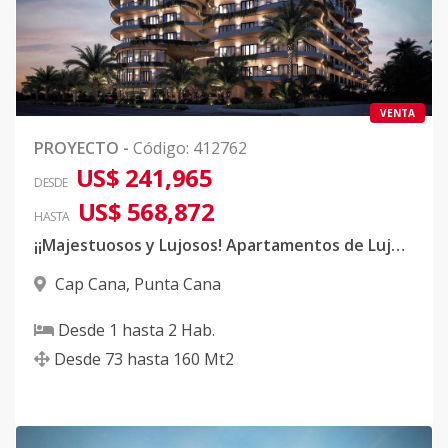
VENTA
PROYECTO
-
Código
:
412762
US$ 241,965
DESDE
US$ 568,872
HASTA
¡¡Majestuosos y Lujosos! Apartamentos de Lujo Ubicados en Cap Cana!!
Cap Cana
,
Punta Cana
Desde
1
hasta
2
Hab.
Desde
73
hasta
160
Mt2