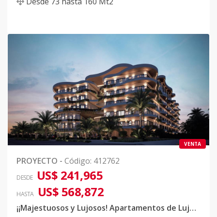
Desde
73
hasta
160
Mt2
VENTA
PROYECTO
-
Código
:
412762
US$ 241,965
DESDE
US$ 568,872
HASTA
¡¡Majestuosos y Lujosos! Apartamentos de Lujo Ubicados en Cap Cana!!