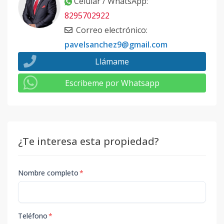
Celular / WhatsApp
:
8295702922
Correo electrónico
:
pavelsanchez9@gmail.com
Llámame
Escribeme por Whatsapp
¿Te interesa esta propiedad?
Nombre completo
*
Teléfono
*