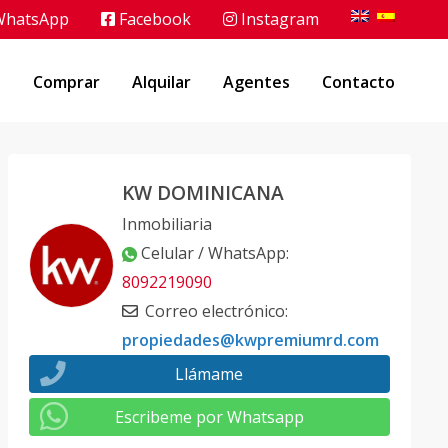
hatsApp
Facebook
Instagram
o
Comprar
Alquilar
Agentes
Contacto
KW DOMINICANA
Inmobiliaria
Celular / WhatsApp
:
8092219090
Correo electrónico
:
propiedades@kwpremiumrd.com
Llámame
Escribeme por Whatsapp