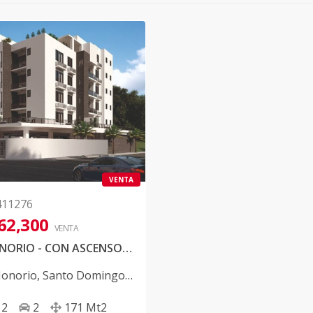
VENTA
411276
62,300
VENTA
DON HONORIO - CON ASCENSOR - A 2 MINUTOS DE PLAZA DUARTE CARREFOUR!
onorio
,
Santo Domingo
2
2
171
Mt2