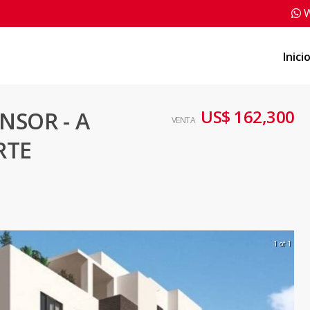
W
Inici
US$ 162,300
NSOR - A
VENTA
RTE
1 of 1