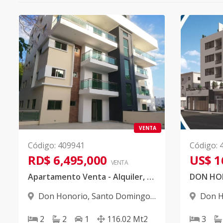
VENTA
Código
:
409941
Código
:
RD$ 6,495,000
US$ 1
VENTA
Apartamento Venta - Alquiler, 2 hab., Don Honorio!
Don Honorio
,
Santo Domingo
Don H
D.N.
D.N.
2
2
1
116.02
Mt2
3