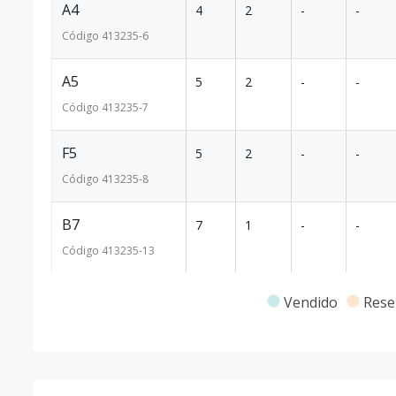
A4
4
2
-
-
Código
413235
-6
A5
5
2
-
-
Código
413235
-7
F5
5
2
-
-
Código
413235
-8
B7
7
1
-
-
Código
413235
-13
B8
8
1
-
-
Vendido
Rese
Código
413235
-14
E8
8
1
-
-
Código
413235
-10