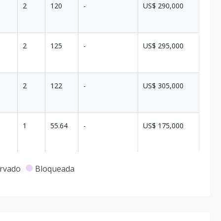
2
120
-
US$ 290,000
2
125
-
US$ 295,000
2
122
-
US$ 305,000
1
55.64
-
US$ 175,000
1
55.64
-
US$ 175,000
rvado
Bloqueada
1
62.67
-
US$ 205,000