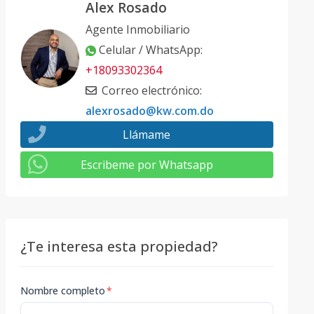
Alex Rosado
Agente Inmobiliario
Celular / WhatsApp
:
+18093302364
Correo electrónico
:
alexrosado@kw.com.do
Llámame
Escribeme por Whatsapp
¿Te interesa esta propiedad?
Nombre completo
*