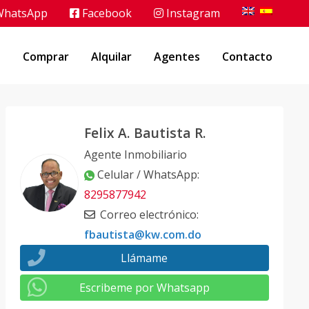
hatsApp
Facebook
Instagram
o
Comprar
Alquilar
Agentes
Contacto
Felix A. Bautista R.
Agente Inmobiliario
Celular / WhatsApp
:
8295877942
Correo electrónico
:
fbautista@kw.com.do
Llámame
Escribeme por Whatsapp