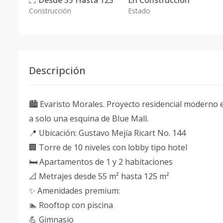
Desde
55
Hasta
125
En
Construcción
Construcción
Estado
Descripción
🏙️ Evaristo Morales. Proyecto residencial moderno
a solo una esquina de Blue Mall.
📍 Ubicación: Gustavo Mejía Ricart No. 144
🏢 Torre de 10 niveles con lobby tipo hotel
🛏️ Apartamentos de 1 y 2 habitaciones
📐 Metrajes desde 55 m² hasta 125 m²
✨ Amenidades premium:
🏊 Rooftop con piscina
💪 Gimnasio