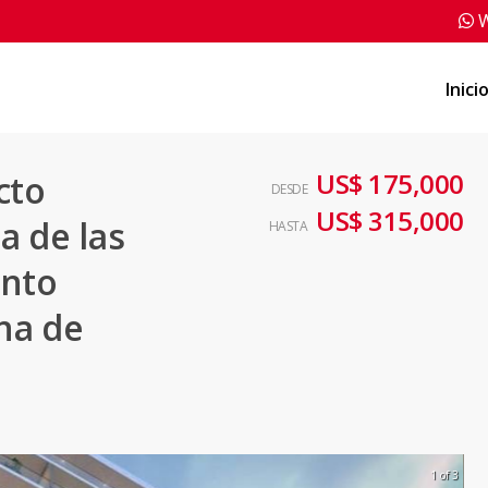
W
Inici
US$ 175,000
cto
DESDE
US$ 315,000
a de las
HASTA
anto
na de
1 of 3