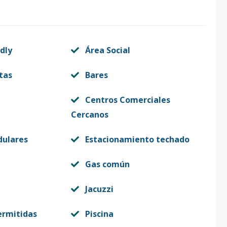
1
55
-
US$ 180,000
dly
Área Social
1
63
-
US$ 190,000
tas
Bares
Centros Comerciales
Cercanos
dulares
Estacionamiento techado
a
Gas común
Jacuzzi
ermitidas
Piscina