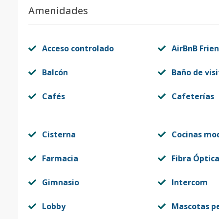
Amenidades
B9
9
1
-
-
Código
413235
-11
Acceso controlado
AirBnB Frien
C9
9
1
-
-
Balcón
Baño de visi
Código
413235
-12
Cafés
Cafeterías
Cisterna
Cocinas mo
Farmacia
Fibra Óptic
Gimnasio
Intercom
Lobby
Mascotas p