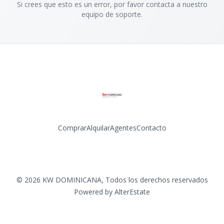
Si crees que esto es un error, por favor contacta a nuestro
equipo de soporte.
Comprar
Alquilar
Agentes
Contacto
Facebook
Instagram
LinkedIn
YouTube
©
2026
KW DOMINICANA
,
Todos los derechos reservados
Powered by
AlterEstate