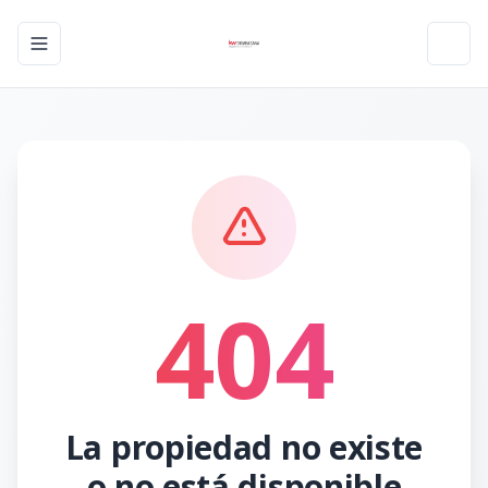
Toggle navigation menu
Toggl
404
La propiedad no existe
o no está disponible