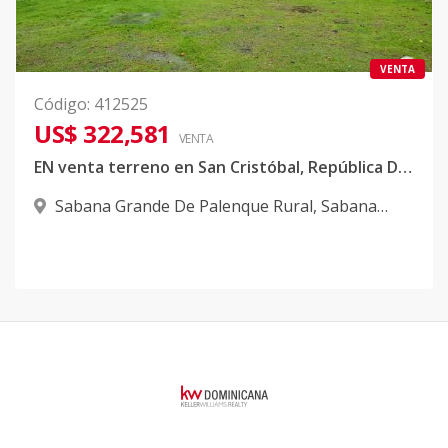
VENTA
Código
:
412525
US$ 322,581
VENTA
EN venta terreno en San Cristóbal, República Dominicana, apto para villas e inversiones de lujo, tambien apto para la agricultura
Sabana Grande De Palenque Rural
,
Sabana
Grande De Palenque