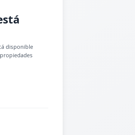
está
tá disponible
 propiedades