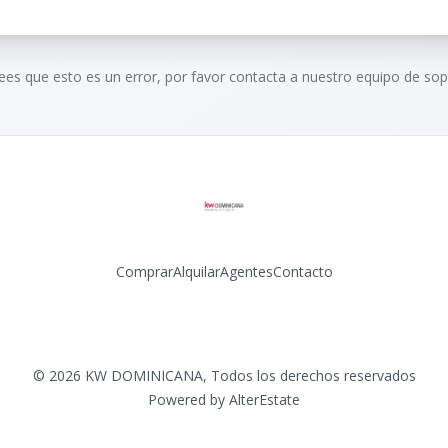
rees que esto es un error, por favor contacta a nuestro equipo de sop
Comprar
Alquilar
Agentes
Contacto
Facebook
Instagram
LinkedIn
YouTube
©
2026
KW DOMINICANA
,
Todos los derechos reservados
Powered by
AlterEstate