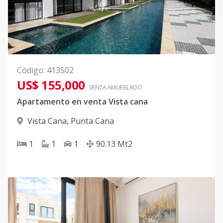
Código
:
413502
US$ 155,000
VENTA AMUEBLADO
Apartamento en venta Vista cana
Vista Cana
,
Punta Cana
1
1
1
90.13
Mt2