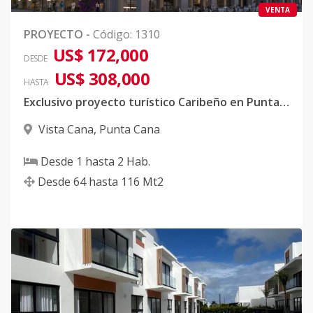
VENTA
PROYECTO
-
Código
:
1310
US$ 172,000
DESDE
US$ 308,000
HASTA
Exclusivo proyecto turístico Caribeño en Punta Cana
Vista Cana
,
Punta Cana
Desde
1
hasta
2
Hab.
Desde
64
hasta
116
Mt2