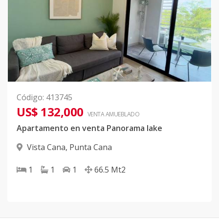
Código
:
413745
US$ 132,000
VENTA AMUEBLADO
Apartamento en venta Panorama lake
Vista Cana
,
Punta Cana
1
1
1
66.5
Mt2