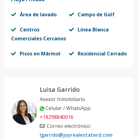
Área de lavado
Campo de Golf
Centros
Línea Blanca
Comerciales Cercanos
Pisos en Mármol
Residencial Cerrado
Luisa Garrido
Asesor Inmobiliario
Celular / WhatsApp
:
+18298840016
Correo electrónico
:
lgarrido@joyrealestaterd.com