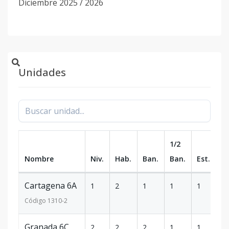
Diciembre 2025 / 2026
Unidades
1/2
Nombre
Niv.
Hab.
Ban.
Ban.
Est.
m
Cartagena 6A
1
2
1
1
1
9
Código
1310
-2
Granada 6C
2
2
2
1
1
1