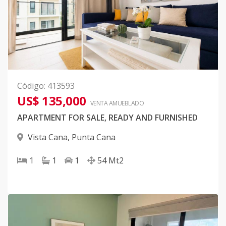
Código
:
413593
US$ 135,000
VENTA AMUEBLADO
APARTMENT FOR SALE, READY AND FURNISHED
Vista Cana
,
Punta Cana
1
1
1
54
Mt2