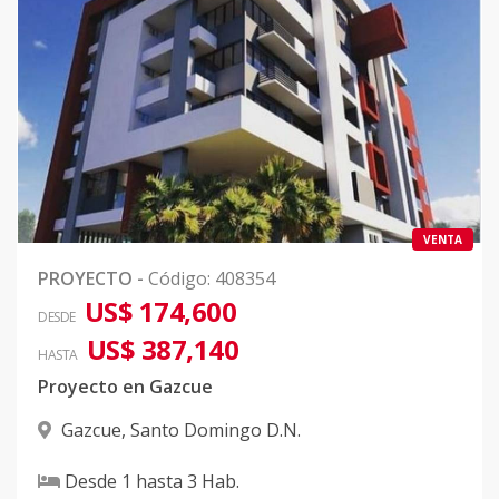
VENTA
PROYECTO
-
Código
:
408354
US$ 174,600
DESDE
US$ 387,140
HASTA
Proyecto en Gazcue
Gazcue
,
Santo Domingo D.N.
Desde
1
hasta
3
Hab.