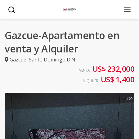
Gazcue-Apartamento en
venta y Alquiler
Gazcue
,
Santo Domingo D.N.
US$ 232,000
VENTA
US$ 1,400
ALQUILER
1 of 29