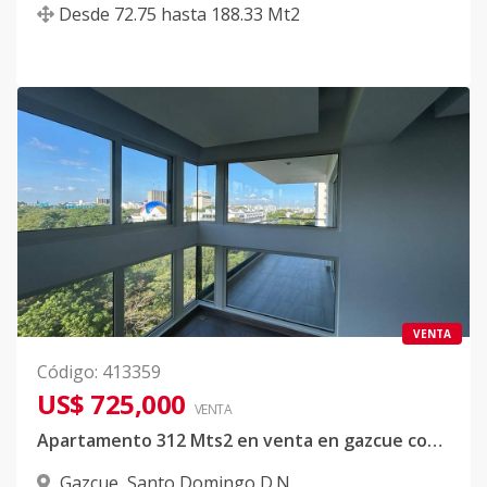
Desde
72.75
hasta
188.33
Mt2
VENTA
Código
:
413359
US$ 725,000
VENTA
Apartamento 312 Mts2 en venta en gazcue con buena distribucion en amplios espacios
Gazcue
,
Santo Domingo D.N.