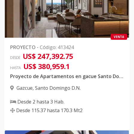
VENTA
PROYECTO
-
Código
:
413424
US$ 247,392.75
DESDE
US$ 380,959.1
HASTA
Proyecto de Apartamentos en gacue Santo Domingo
Gazcue
,
Santo Domingo D.N.
Desde
2
hasta
3
Hab.
Desde
115.37
hasta
170.3
Mt2