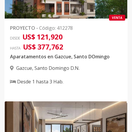
VENTA
PROYECTO
-
Código
:
412278
US$ 121,920
DESDE
US$ 377,762
HASTA
Aparatamentos en Gazcue, Santo DOmingo
Gazcue
,
Santo Domingo D.N.
Desde
1
hasta
3
Hab.