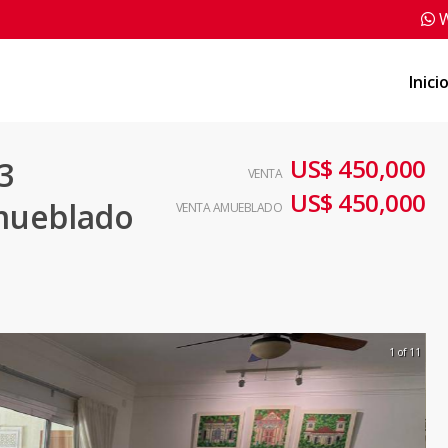
W
Inici
US$ 450,000
3
VENTA
US$ 450,000
mueblado
VENTA AMUEBLADO
1 of 11