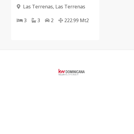
Las Terrenas
,
Las Terrenas
3
3
2
222.99
Mt2