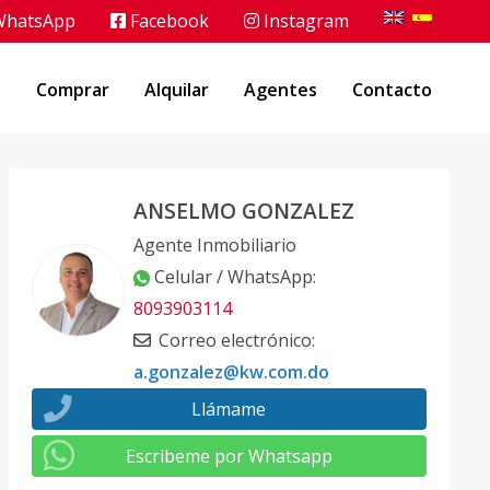
hatsApp
Facebook
Instagram
o
Comprar
Alquilar
Agentes
Contacto
ANSELMO GONZALEZ
Agente Inmobiliario
Celular / WhatsApp
:
8093903114
Correo electrónico
:
a.gonzalez@kw.com.do
Llámame
Escribeme por Whatsapp