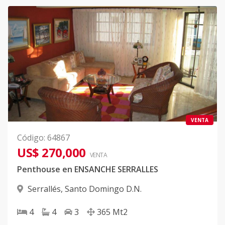
VENTA
Código
:
64867
US$ 270,000
VENTA
Penthouse en ENSANCHE SERRALLES
Serrallés
,
Santo Domingo D.N.
4
4
3
365
Mt2