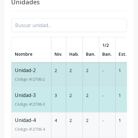
Unidades
1/2
Nombre
Niv.
Hab.
Ban.
Ban.
Est.
m
Unidad-2
2
2
2
-
1
1
Código
412706
-2
Unidad-3
3
2
2
-
1
1
Código
412706
-3
Unidad-4
4
2
2
-
1
1
Código
412706
-4