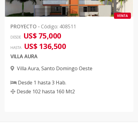
VENTA
PROYECTO
-
Código
:
408511
US$ 75,000
DESDE
US$ 136,500
HASTA
VILLA AURA
Villa Aura
,
Santo Domingo Oeste
Desde
1
hasta
3
Hab.
Desde
102
hasta
160
Mt2