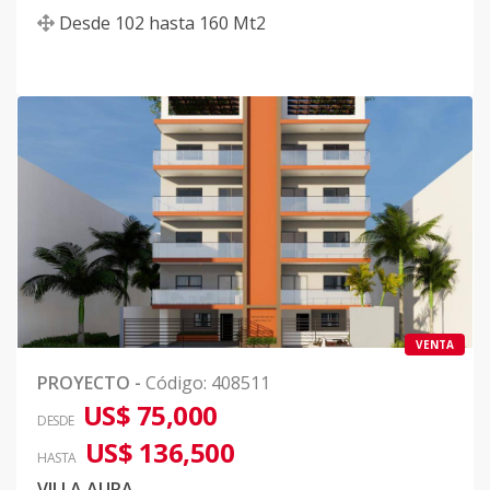
Desde
102
hasta
160
Mt2
VENTA
PROYECTO
-
Código
:
408511
US$ 75,000
DESDE
US$ 136,500
HASTA
VILLA AURA