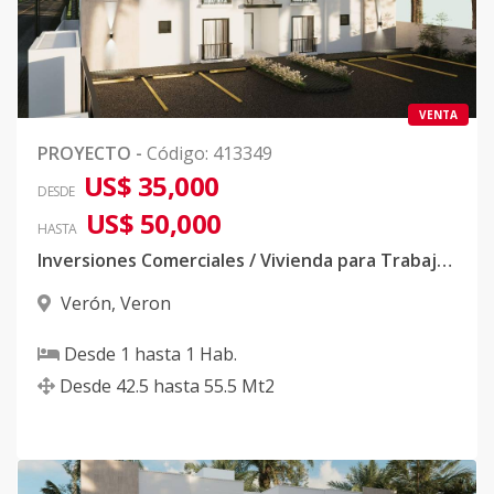
Código
413349
-61
102-2 Mayo
1
1
1
-
1
55
2027
VENTA
Código
413349
-14
PROYECTO
-
Código
:
413349
US$ 35,000
DESDE
102-2-Mayo
1
1
1
-
1
42
US$ 50,000
HASTA
2027
Inversiones Comerciales / Vivienda para Trabajadores
Código
413349
-62
Verón
,
Veron
103-2 Mayo
1
1
1
-
1
55
Desde
1
hasta
1
Hab.
2027
Desde
42.5
hasta
55.5
Mt2
Código
413349
-15
103-2-Mayo
1
1
1
-
1
42
2027