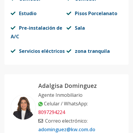
2027
Estudio
Pisos Porcelanato
Código
413349
-53
Pre-instalación de
Sala
202-1 Agosto
2
1
1
-
1
55
A/C
2026
Código
413349
-6
Servicios eléctricos
zona tranquila
202-1- Mayo
2
1
1
-
1
42
2027
Código
413349
-54
Adalgisa Dominguez
Agente Inmobiliario
203-1 Agosto
2
1
1
-
1
55
Celular / WhatsApp
:
2026
8097294224
Código
413349
-7
Correo electrónico
:
adominguez@kw.com.do
203-1-Mayo
2
1
1
-
1
42