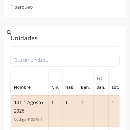
1 parqueo
Unidades
1/2
Nombre
Niv.
Hab.
Ban.
Ban.
Est.
m
101-1 Agosto
1
1
1
-
1
55
2026
Código
413349
-1