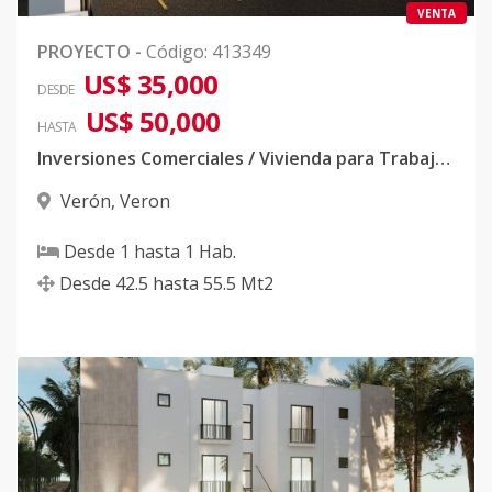
2027
VENTA
Código
413349
-59
PROYECTO
-
Código
:
413349
US$ 35,000
DESDE
304-1 Agosto
3
1
1
-
1
55
US$ 50,000
2026
HASTA
Inversiones Comerciales / Vivienda para Trabajadores
Código
413349
-12
Verón
,
Veron
304-1-Mayo
3
1
1
-
1
42
2027
Desde
1
hasta
1
Hab.
Código
413349
-60
Desde
42.5
hasta
55.5
Mt2
101-2 Mayo
1
1
1
-
1
55
2027
Código
413349
-13
101-2-Mayo
1
1
1
-
1
42
2027