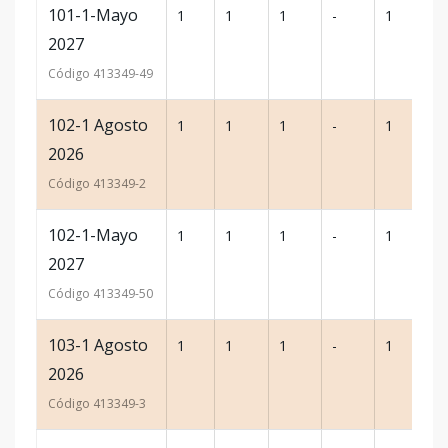
101-1-Mayo
1
1
1
-
1
42
2027
Código
413349
-49
102-1 Agosto
1
1
1
-
1
55
2026
Código
413349
-2
102-1-Mayo
1
1
1
-
1
42
2027
Código
413349
-50
103-1 Agosto
1
1
1
-
1
55
2026
Código
413349
-3