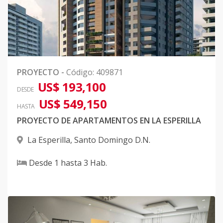
PROYECTO
-
Código
:
409871
US$ 193,100
DESDE
US$ 549,150
HASTA
PROYECTO DE APARTAMENTOS EN LA ESPERILLA
La Esperilla
,
Santo Domingo D.N.
Desde
1
hasta
3
Hab.