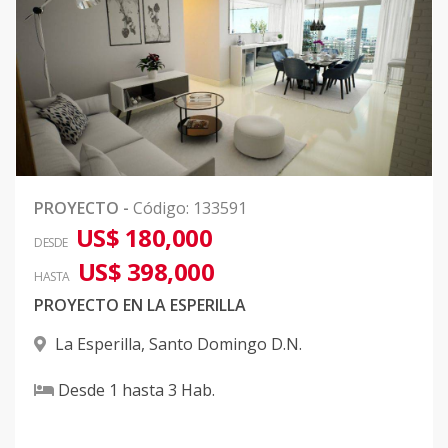
PROYECTO
-
Código
:
133591
US$ 180,000
DESDE
US$ 398,000
HASTA
PROYECTO EN LA ESPERILLA
La Esperilla
,
Santo Domingo D.N.
Desde
1
hasta
3
Hab.