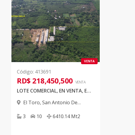
VENTA
Código
:
413691
RD$ 218,450,500
VENTA
LOTE COMERCIAL, EN VENTA, EN GUERRA
El Toro
,
San Antonio De
Guerra
3
10
6410.14
Mt2