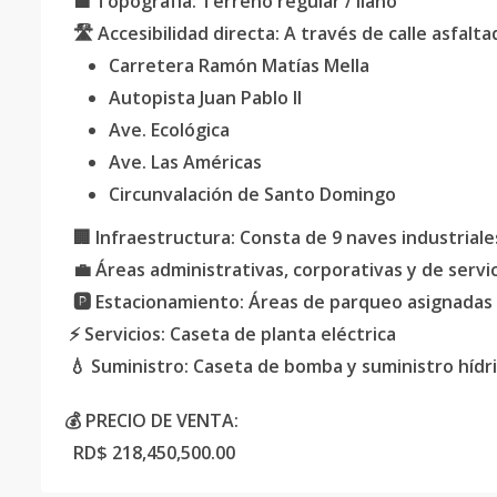
🟩 Topografía: Terreno regular / llano
🛣️ Accesibilidad directa: A través de calle asfalt
Carretera Ramón Matías Mella
Autopista Juan Pablo II
Ave. Ecológica
Ave. Las Américas
Circunvalación de Santo Domingo
🏢 Infraestructura: Consta de 9 naves industriale
💼 Áreas administrativas, corporativas y de servic
🅿️ Estacionamiento: Áreas de parqueo asignadas
⚡ Servicios: Caseta de planta eléctrica
💧 Suministro: Caseta de bomba y suministro hídr
💰 PRECIO DE VENTA:
RD$ 218,450,500.00