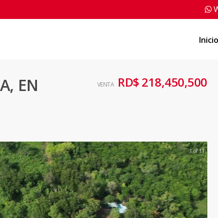
W
Inici
RD$ 218,450,500
A, EN
VENTA
1 of 11