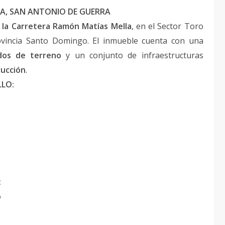
TA, SAN ANTONIO DE GUERRA
 la Carretera Ramón Matías Mella
, en el Sector Toro
ovincia Santo Domingo. El inmueble cuenta con una
dos de terreno
y un conjunto de infraestructuras
rucción
.
LLO:
:
o