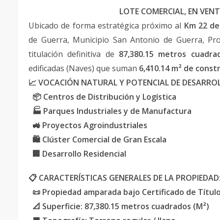
LOTE COMERCIAL, EN VEN
Ubicado de forma estratégica próximo al
Km 22 de
de Guerra, Municipio San Antonio de Guerra, Pr
titulación definitiva de
87,380.15 metros cuadra
edificadas (Naves) que suman
6,410.14 m² de const
📈 VOCACIÓN NATURAL Y POTENCIAL DE DESARRO
📦 Centros de Distribución y Logística
🏭 Parques Industriales y de Manufactura
🚜 Proyectos Agroindustriales
🛍️ Clúster Comercial de Gran Escala
🏢 Desarrollo Residencial
📋 CARACTERÍSTICAS GENERALES DE LA PROPIEDAD
📜 Propiedad amparada bajo Certificado de Títul
📐 Superficie: 87,380.15 metros cuadrados (M²)