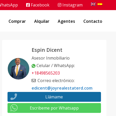
hatsApp
Facebook
Instagram
o
Comprar
Alquilar
Agentes
Contacto
Espin Dicent
Asesor Inmobiliario
Celular / WhatsApp
:
+18498565203
Correo electrónico
:
edicent@joyrealestaterd.com
Llámame
Escribeme por Whatsapp