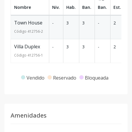
Nombre
Niv.
Hab.
Ban.
Ban.
Est.
m
Town House
-
3
3
-
2
1
Código
412756
-2
Villa Duplex
-
3
3
-
2
1
Código
412756
-1
Vendido
Reservado
Bloqueada
Amenidades