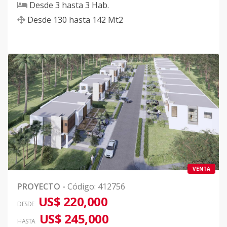
Desde
3
hasta
3
Hab.
Desde
130
hasta
142
Mt2
VENTA
PROYECTO
-
Código
:
412756
US$ 220,000
DESDE
US$ 245,000
HASTA