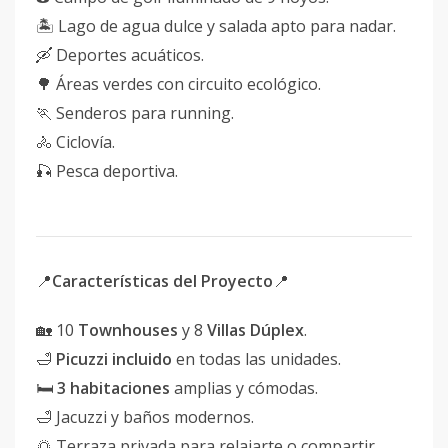
🏝️ Lago de agua dulce y salada apto para nadar.
🛶 Deportes acuáticos.
🌳 Áreas verdes con circuito ecológico.
🏃 Senderos para running.
🚴 Ciclovía.
🎣 Pesca deportiva.
📍
Características del Proyecto
📍
🏡 10
Townhouses
y 8
Villas Dúplex
.
🛁
Picuzzi incluido
en todas las unidades.
🛏
3 habitaciones
amplias y cómodas.
🛁 Jacuzzi y baños modernos.
🌅 Terraza privada para relajarte o compartir.