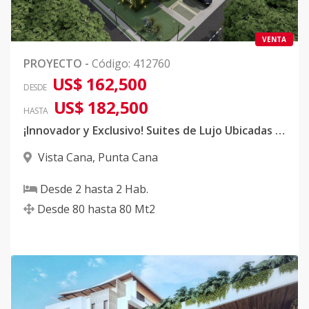
VENTA
PROYECTO
-
Código
:
412760
US$ 162,500
DESDE
US$ 182,500
HASTA
¡Innovador y Exclusivo! Suites de Lujo Ubicadas en VISTACANA
Vista Cana
,
Punta Cana
Desde
2
hasta
2
Hab.
Desde
80
hasta
80
Mt2