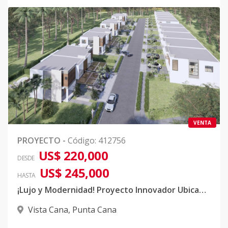
VENTA
PROYECTO
-
Código
:
412756
US$ 220,000
DESDE
US$ 245,000
HASTA
¡Lujo y Modernidad! Proyecto Innovador Ubicado en Vista Cana!
Vista Cana
,
Punta Cana