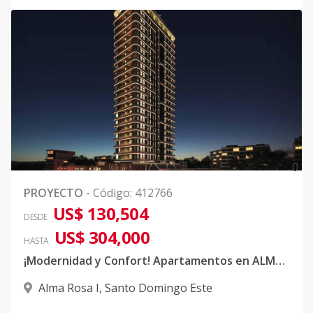
0
PROYECTO
-
Código
:
412766
US$ 130,504
DESDE
US$ 304,000
HASTA
¡Modernidad y Confort! Apartamentos en ALMA ROSA 1
Alma Rosa I
,
Santo Domingo Este