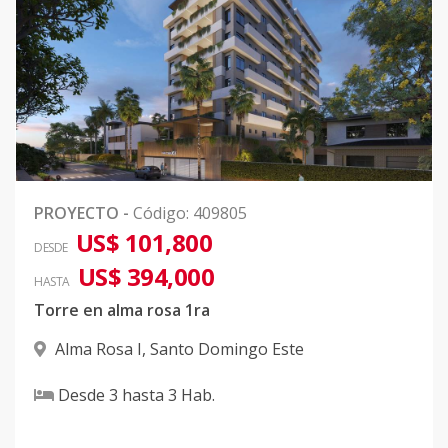
PROYECTO
-
Código
:
409805
US$ 101,800
DESDE
US$ 394,000
HASTA
Torre en alma rosa 1ra
Alma Rosa I
,
Santo Domingo Este
Desde
3
hasta
3
Hab.