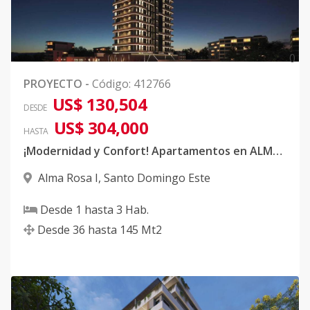
0
PROYECTO
-
Código
:
412766
US$ 130,504
DESDE
US$ 304,000
HASTA
¡Modernidad y Confort! Apartamentos en ALMA ROSA 1
Alma Rosa I
,
Santo Domingo Este
Desde
1
hasta
3
Hab.
Desde
36
hasta
145
Mt2