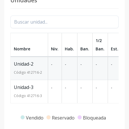
Unidades
1/2
Nombre
Niv.
Hab.
Ban.
Ban.
Est.
m
Unidad-2
-
-
-
-
-
1
Código
412716
-2
Unidad-3
-
-
-
-
-
23
Código
412716
-3
Vendido
Reservado
Bloqueada