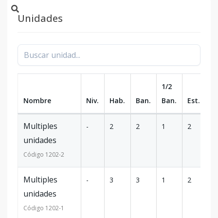
Unidades
1/2
Nombre
Niv.
Hab.
Ban.
Ban.
Est.
m
Multiples
-
2
2
1
2
9
unidades
Código
1202
-2
Multiples
-
3
3
1
2
1
unidades
Código
1202
-1