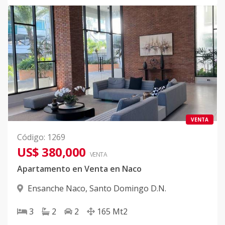
VENTA
Código
:
1269
US$ 380,000
VENTA
Apartamento en Venta en Naco
Ensanche Naco
,
Santo Domingo D.N.
3
2
2
165
Mt2