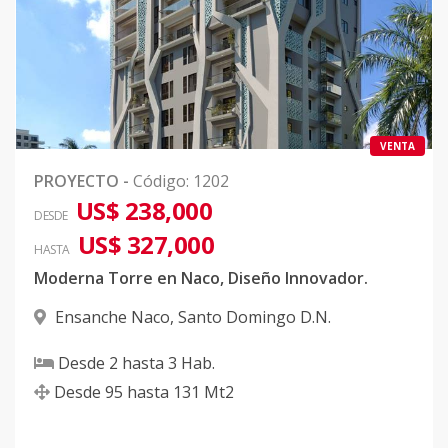
VENTA
PROYECTO
-
Código
:
1202
US$ 238,000
DESDE
US$ 327,000
HASTA
Moderna Torre en Naco, Diseño Innovador.
Ensanche Naco
,
Santo Domingo D.N.
Desde
2
hasta
3
Hab.
Desde
95
hasta
131
Mt2