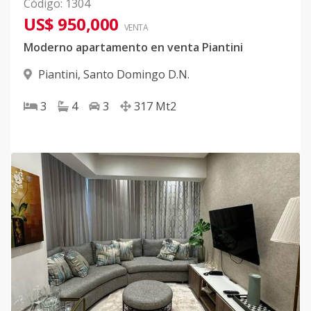
Código
:
1304
US$ 950,000
VENTA
Moderno apartamento en venta Piantini
Piantini
,
Santo Domingo D.N.
3
4
3
317
Mt2