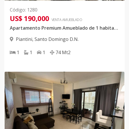
Código
:
1280
US$ 190,000
VENTA AMUEBLADO
Apartamento Premium Amueblado de 1 habitación en Piantini
Piantini
,
Santo Domingo D.N.
1
1
1
74
Mt2