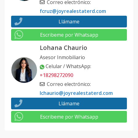
Correo electrónico
:
fcruz@joyrealestaterd.com
Llámame
Escribeme por Whatsapp
Lohana Chaurio
Asesor Inmobiliario
Celular / WhatsApp
:
+18298272090
Correo electrónico
:
lchaurio@joyrealestaterd.com
Llámame
Escribeme por Whatsapp