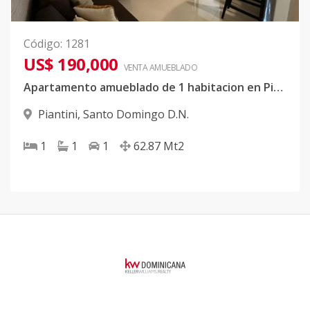
Código
:
1281
US$ 190,000
VENTA AMUEBLADO
Apartamento amueblado de 1 habitacion en Piantini
Piantini
,
Santo Domingo D.N.
1
1
1
62.87
Mt2