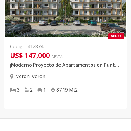
VENTA
Código
:
412874
US$ 147,000
VENTA
¡Moderno Proyecto de Apartamentos en Punta Cana!
Verón
,
Veron
3
2
1
87.19
Mt2