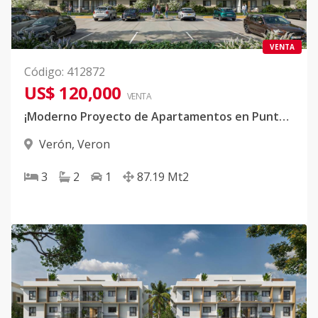
VENTA
Código
:
412872
US$ 120,000
VENTA
¡Moderno Proyecto de Apartamentos en Punta Cana!
Verón
,
Veron
3
2
1
87.19
Mt2