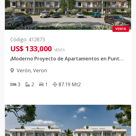
VENTA
Código
:
412873
US$ 133,000
VENTA
¡Moderno Proyecto de Apartamentos en Punta Cana!
Verón
,
Veron
3
2
1
87.19
Mt2