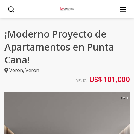
¡Moderno Proyecto de
Apartamentos en Punta
Cana!
Verón
,
Veron
US$ 101,000
VENTA
1 of 4