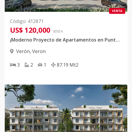
VENTA
Código
:
412871
US$ 120,000
VENTA
¡Moderno Proyecto de Apartamentos en Punta Cana!
Verón
,
Veron
3
2
1
87.19
Mt2