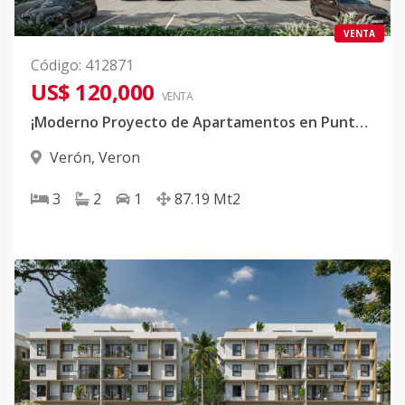
VENTA
Código
:
412871
US$ 120,000
VENTA
¡Moderno Proyecto de Apartamentos en Punta Cana!
Verón
,
Veron
3
2
1
87.19
Mt2