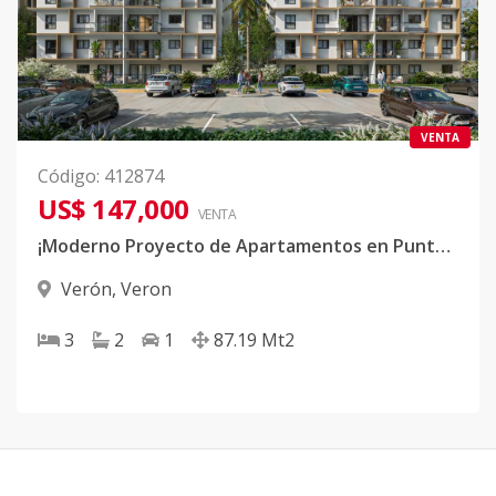
VENTA
Código
:
412874
US$ 147,000
VENTA
¡Moderno Proyecto de Apartamentos en Punta Cana!
Verón
,
Veron
3
2
1
87.19
Mt2