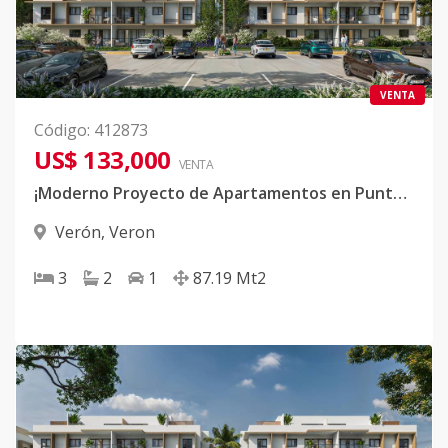
VENTA
Código
:
412873
US$ 133,000
VENTA
¡Moderno Proyecto de Apartamentos en Punta Cana!
Verón
,
Veron
3
2
1
87.19
Mt2