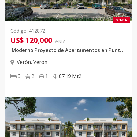
VENTA
Código
:
412872
US$ 120,000
VENTA
¡Moderno Proyecto de Apartamentos en Punta Cana!
Verón
,
Veron
3
2
1
87.19
Mt2