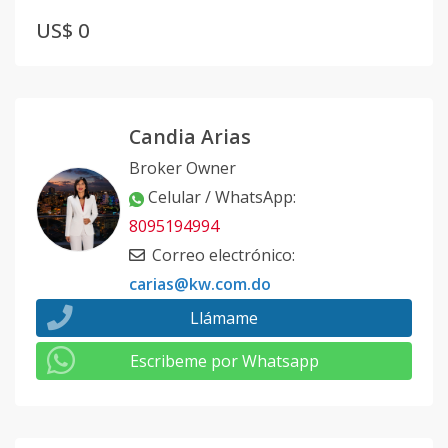
US$ 0
Candia Arias
Broker Owner
Celular / WhatsApp
:
8095194994
Correo electrónico
:
carias@kw.com.do
Llámame
Escribeme por Whatsapp