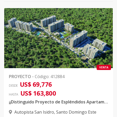
VENTA
PROYECTO
-
Código
:
412884
US$ 69,776
DESDE
US$ 163,800
HASTA
¡¡Distinguido Proyecto de Espléndidos Apartamentos en San Isidro!!
Autopista San Isidro
,
Santo Domingo Este