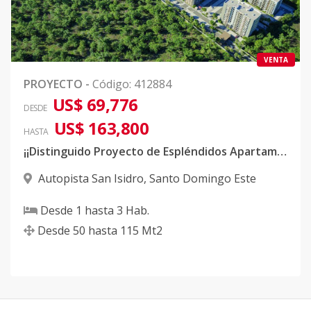
VENTA
PROYECTO
-
Código
:
412884
US$ 69,776
DESDE
US$ 163,800
HASTA
¡¡Distinguido Proyecto de Espléndidos Apartamentos en San Isidro!!
Autopista San Isidro
,
Santo Domingo Este
Desde
1
hasta
3
Hab.
Desde
50
hasta
115
Mt2