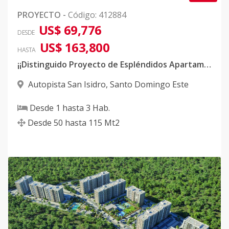
PROYECTO
-
Código
:
412884
US$ 69,776
DESDE
US$ 163,800
HASTA
¡¡Distinguido Proyecto de Espléndidos Apartamentos en San Isidro!!
Autopista San Isidro
,
Santo Domingo Este
Desde
1
hasta
3
Hab.
Desde
50
hasta
115
Mt2