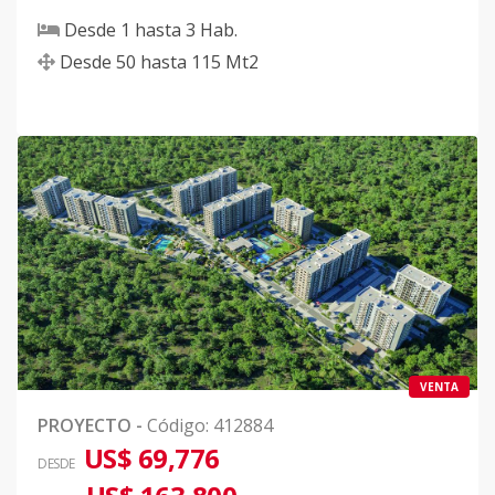
Desde
1
hasta
3
Hab.
Desde
50
hasta
115
Mt2
VENTA
PROYECTO
-
Código
:
412884
US$ 69,776
DESDE