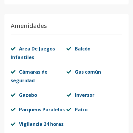
Código
412719
-10
Unidad-11
-
-
-
-
-
-
Amenidades
Código
412719
-11
Unidad-12
-
-
-
-
-
-
Area De Juegos
Balcón
Código
412719
-12
Infantiles
Cámaras de
Gas común
seguridad
Gazebo
Inversor
Parqueos Paralelos
Patio
Vigilancia 24 horas