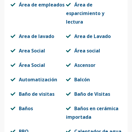
Unidad- 3 F
3
1
1
1
1
48
Área de empleados
Área de
Código
413500
-18
esparcimiento y
lectura
TIPO - 2 G
2
2
2
1
2
8
Código
Area de lavado
413500
-19
Area de Lavado
TIPO - 3 G
Area Social
Área social
3
2
2
1
2
8
Código
413500
-20
Área Social
Ascensor
TIPO - 4 G
4
2
2
1
2
8
Automatización
Balcón
Código
413500
-21
Baño de visitas
Baño de Visitas
TIPO - 5 G
5
2
2
1
2
8
Código
413500
-22
Baños
Baños en cerámica
importada
3 A
3
2
2
1
2
1
BBQ
Calentador de agua
Código
413500
-1