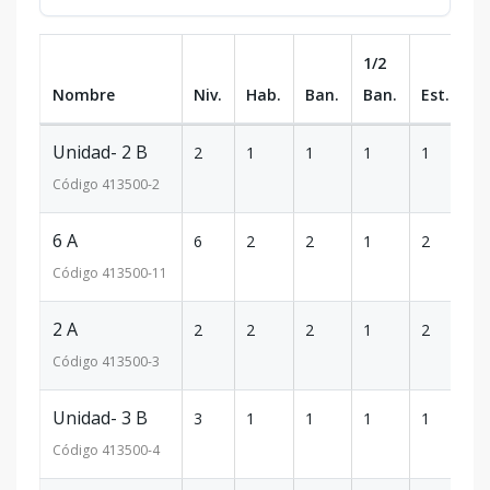
1/2
Nombre
Niv.
Hab.
Ban.
Ban.
Est.
m
Unidad- 2 B
2
1
1
1
1
6
Código
413500
-2
6 A
6
2
2
1
2
1
Código
413500
-11
2 A
2
2
2
1
2
1
Código
413500
-3
Unidad- 3 B
3
1
1
1
1
6
Código
413500
-4