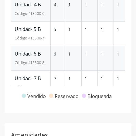
Unidad- 4 B
4
1
1
1
1
6
Código
413500
-6
Unidad- 5 B
5
1
1
1
1
6
Código
413500
-7
Unidad- 6 B
6
1
1
1
1
6
Código
413500
-8
Unidad- 7 B
7
1
1
1
1
6
Código
413500
-9
Vendido
Reservado
Bloqueada
Unidad- 9 B
9
1
1
1
1
6
Código
413500
-10
Unidad-10 F
10
1
1
1
1
48
Amenidades