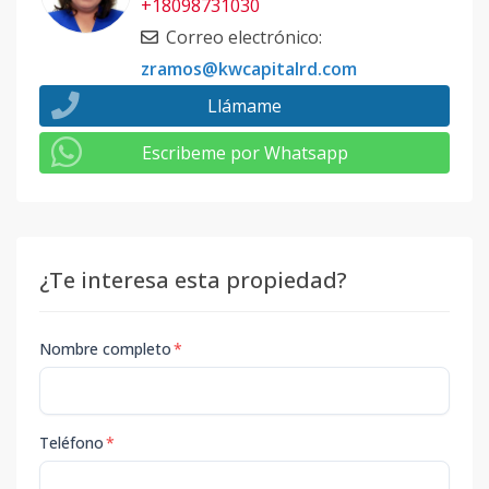
+18098731030
Correo electrónico
:
zramos@kwcapitalrd.com
Llámame
Escribeme por Whatsapp
¿Te interesa esta propiedad?
Nombre completo
*
Teléfono
*