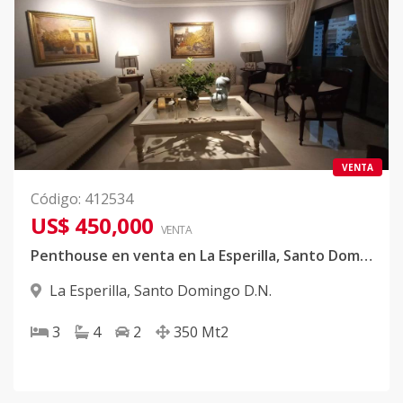
VENTA
Código
:
412534
US$ 450,000
VENTA
Penthouse en venta en La Esperilla, Santo Domingo D.N
La Esperilla
,
Santo Domingo D.N.
3
4
2
350
Mt2