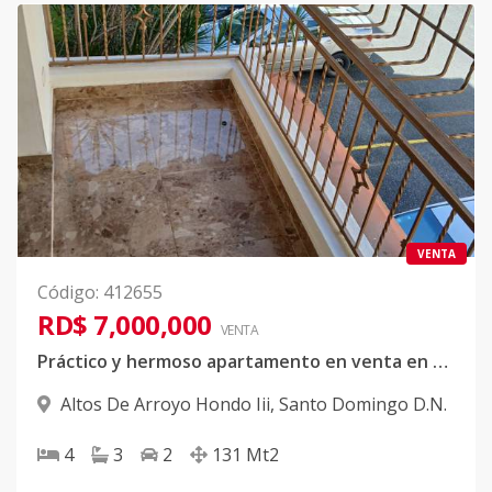
VENTA
Código
:
412655
RD$ 7,000,000
VENTA
Práctico y hermoso apartamento en venta en el deseado sector de Arroyo Hondo
Altos De Arroyo Hondo Iii
,
Santo Domingo D.N.
4
3
2
131
Mt2