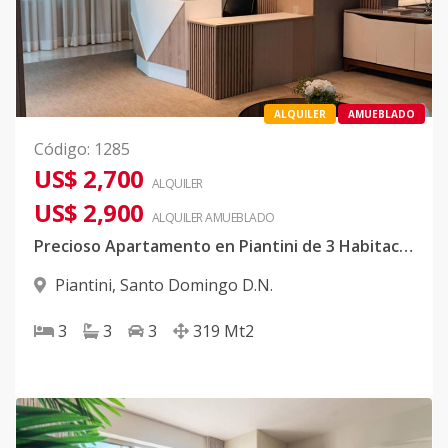
ALQUILER
AMUEBLADO
Código
:
1285
US$ 2,700
ALQUILER
US$ 2,900
ALQUILER
AMUEBLADO
Precioso Apartamento en Piantini de 3 Habitaciones en Alquiler
Piantini
,
Santo Domingo D.N.
3
3
3
319
Mt2