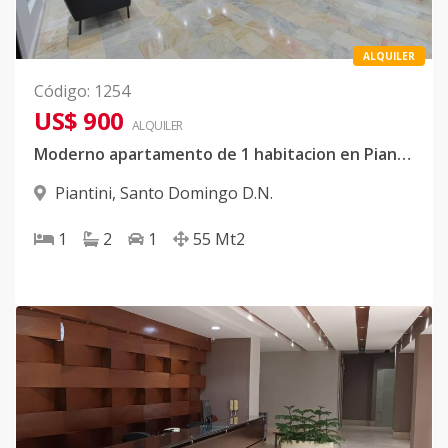
ALQUILER
Código
:
1254
US$ 900
ALQUILER
Moderno apartamento de 1 habitacion en Piantini
Piantini
,
Santo Domingo D.N.
1
2
1
55
Mt2