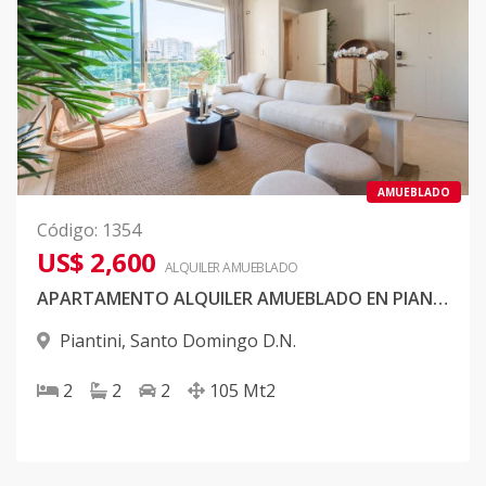
AMUEBLADO
Código
:
1354
US$ 2,600
ALQUILER
AMUEBLADO
APARTAMENTO ALQUILER AMUEBLADO EN PIANTINI
Piantini
,
Santo Domingo D.N.
2
2
2
105
Mt2