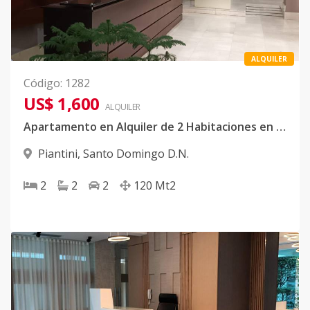
ALQUILER
Código
:
1282
US$ 1,600
ALQUILER
Apartamento en Alquiler de 2 Habitaciones en Piantini
Piantini
,
Santo Domingo D.N.
2
2
2
120
Mt2