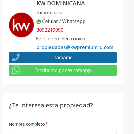
KW DOMINICANA
Inmobiliaria
Celular / WhatsApp
:
8092219090
Correo electrónico
:
propiedades@kwpremiumrd.com
Llámame
Escribeme por Whatsapp
¿Te interesa esta propiedad?
Nombre completo
*