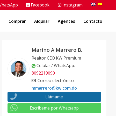
hatsApp
Facebook
Instagram
o
Comprar
Alquilar
Agentes
Contacto
Marino A Marrero B.
Realtor CEO KW Premium
Celular / WhatsApp
:
8092219090
Correo electrónico
:
mmarrero@kw.com.do
Llámame
Escribeme por Whatsapp