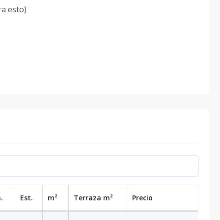
ra esto)
.
Est.
m²
Terraza
m²
Precio