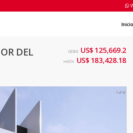
W
Inici
US$ 125,669.2
OR DEL
DESDE
US$ 183,428.18
HASTA
1 of 10