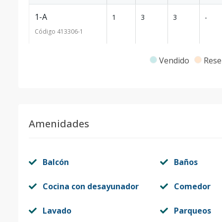
1-A
1
3
3
-
Código
413306
-1
Vendido
Rese
Amenidades
Balcón
Baños
Cocina con desayunador
Comedor
Lavado
Parqueos