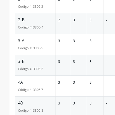
Código
413306
-3
2-B
2
3
3
-
Código
413306
-4
3-A
3
3
3
-
Código
413306
-5
3-B
3
3
3
-
Código
413306
-6
4A
3
3
3
-
Código
413306
-7
4B
3
3
3
-
Código
413306
-8