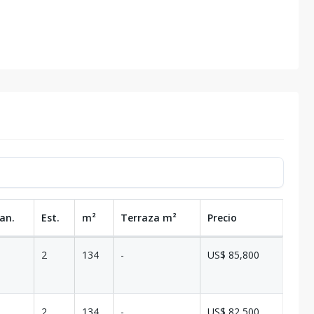
an.
Est.
m²
Terraza
m²
Precio
2
134
-
US$ 85,800
2
134
-
US$ 82,500