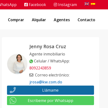
hatsApp
Facebook
Instagram
o
Comprar
Alquilar
Agentes
Contacto
Jenny Rosa Cruz
Agente inmobiliario
Celular / WhatsApp
:
8092243859
Correo electrónico
:
jrosa@kw.com.do
Llámame
Escribeme por Whatsapp