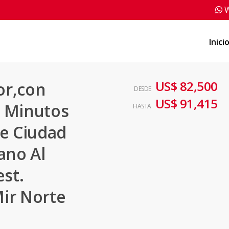
W
Inici
US$ 82,500
or,con
DESDE
US$ 91,415
A Minutos
HASTA
De Ciudad
ano Al
est.
ir Norte