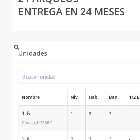
ENTREGA EN 24 MESES
Unidades
Nombre
Niv.
Hab.
Ban.
1/2 B
1-B
1
3
3
-
Código
413306
-2
2-A
2
3
3
-