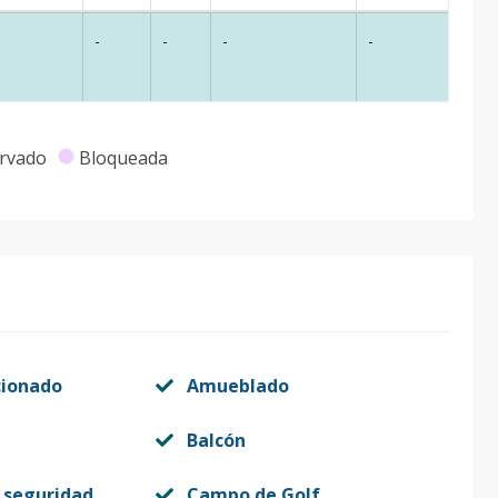
-
-
-
-
rvado
Bloqueada
cionado
Amueblado
Balcón
 seguridad
Campo de Golf