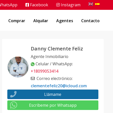
hatsApp
Facebook
Instagram
o
Comprar
Alquilar
Agentes
Contacto
Danny Clemente Feliz
Agente Inmobiliario
Celular / WhatsApp
:
+18099053414
Correo electrónico
:
clementefeliz20@icloud.com
Llámame
Escribeme por Whatsapp