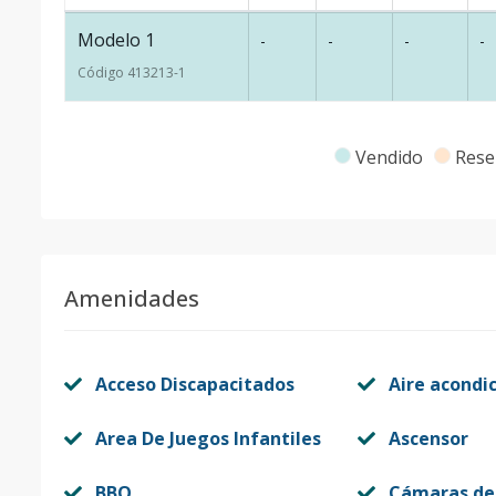
Modelo 1
-
-
-
-
Código
413213
-1
Vendido
Rese
Amenidades
Acceso Discapacitados
Aire acondi
Area De Juegos Infantiles
Ascensor
BBQ
Cámaras de