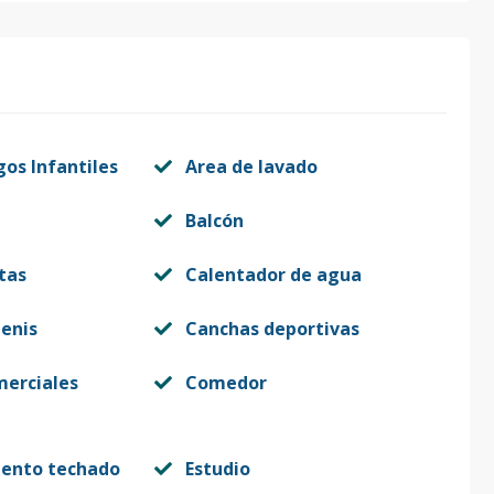
2
91
22
US$ 575,000
2
125
33
US$ 950,000
gos Infantiles
Area de lavado
2
151
46
US$ 799,000
Balcón
tas
Calentador de agua
2
67
17
US$ 356,000
enis
Canchas deportivas
2
151
46
US$ 827,000
merciales
Comedor
iento techado
Estudio
2
67
17
US$ 365,000