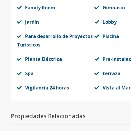
Código
413028
-22
Family Room
Gimnasio
S-416 SUNSET
4
2
2
1
Jardín
Lobby
Código
413028
-23
Para desarrollo de Proyectos
Piscina
S-508 SUNSET
5
1
1
1
Turísticos
Código
413028
-24
Planta Eléctrica
Pre-instala
S-516 SUNSET
5
2
2
1
Spa
terraza
Código
413028
-25
Vigilancia 24 horas
Vista al Mar
S-616 SUNSET
6
2
2
1
Código
413028
-26
S-702 SUNSET
7
1
1
1
Propiedades Relacionadas
Código
413028
-27