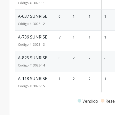
Código
413028
-11
A-637 SUNRISE
6
1
1
1
Código
413028
-12
A-736 SUNRISE
7
1
1
1
Código
413028
-13
A-825 SUNRISE
8
2
2
-
Código
413028
-14
A-118 SUNRISE
1
2
2
1
Código
413028
-15
A-231 SUNRISE
2
2
2
1
Vendido
Rese
Código
413028
-16