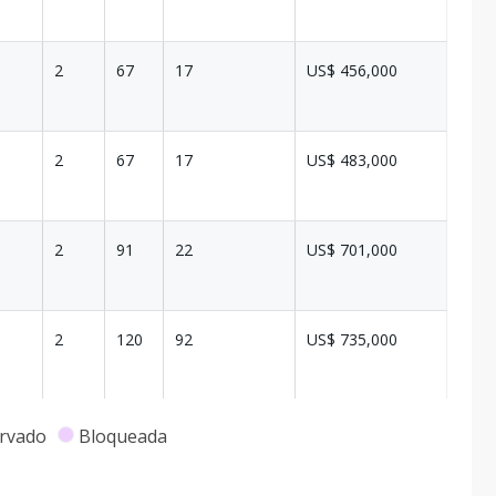
2
67
17
US$ 456,000
2
67
17
US$ 483,000
2
91
22
US$ 701,000
2
120
92
US$ 735,000
2
125
33
US$ 670,000
rvado
Bloqueada