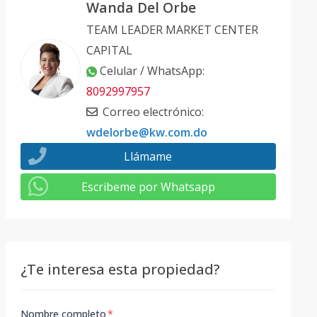
Wanda Del Orbe
TEAM LEADER MARKET CENTER
CAPITAL
Celular / WhatsApp
:
8092997957
Correo electrónico
:
wdelorbe@kw.com.do
Llámame
Escribeme por Whatsapp
¿Te interesa esta propiedad?
Nombre completo
*