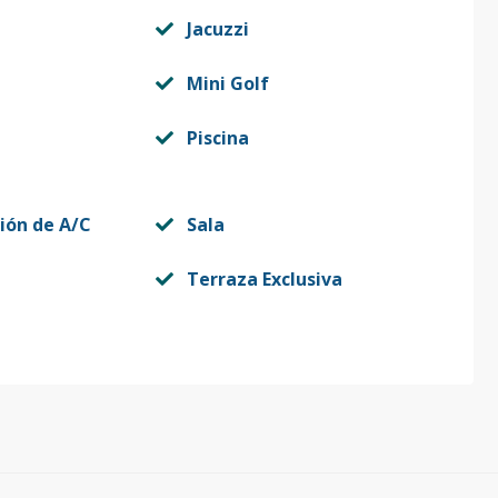
Jacuzzi
2
151
46
US$ 856,000
Mini Golf
Piscina
2
67
17
US$ 373,000
ción de A/C
Sala
2
151
46
US$ 886,000
Terraza Exclusiva
2
151
46
US$ 935,000
2
67
17
US$ 403,000