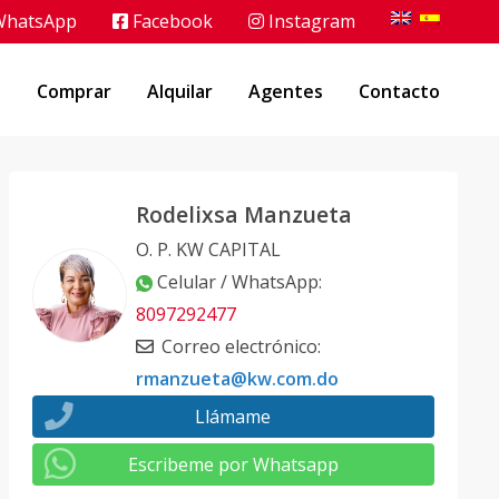
hatsApp
Facebook
Instagram
o
Comprar
Alquilar
Agentes
Contacto
Rodelixsa Manzueta
O. P. KW CAPITAL
Celular / WhatsApp
:
8097292477
Correo electrónico
:
rmanzueta@kw.com.do
Llámame
Escribeme por Whatsapp