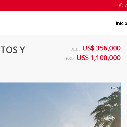
W
Inici
US$ 356,000
TOS Y
DESDE
US$ 1,100,000
HASTA
1 of 22