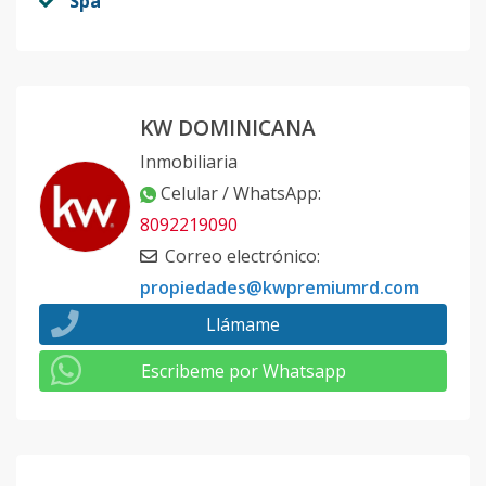
Spa
KW DOMINICANA
Inmobiliaria
Celular / WhatsApp
:
8092219090
Correo electrónico
:
propiedades@kwpremiumrd.com
Llámame
Escribeme por Whatsapp