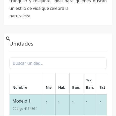
tranquilo y relajante, ideal para quienes buscan
un estilo de vida que celebra la
naturaleza.
Unidades
1/2
Nombre
Niv.
Hab.
Ban.
Ban.
Est.
m
Modelo 1
-
-
-
-
-
-
Código
413486
-1