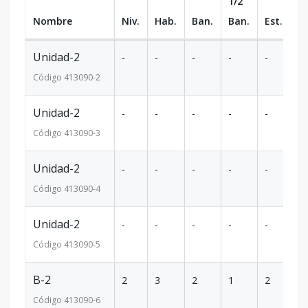
1/2
Nombre
Niv.
Hab.
Ban.
Ban.
Est.
m
Unidad-2
-
-
-
-
-
-
Código
413090
-2
Unidad-2
-
-
-
-
-
-
Código
413090
-3
Unidad-2
-
-
-
-
-
-
Código
413090
-4
Unidad-2
-
-
-
-
-
-
Código
413090
-5
B-2
2
3
2
1
2
10
Código
413090
-6