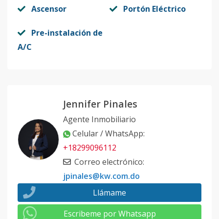
Ascensor
Portón Eléctrico
Código
413090
-12
Pre-instalación de
A-2
2
2
3
1
2
10
A/C
Código
413090
-1
Jennifer Pinales
Agente Inmobiliario
Celular / WhatsApp
:
+18299096112
Correo electrónico
:
jpinales@kw.com.do
Llámame
Escribeme por Whatsapp