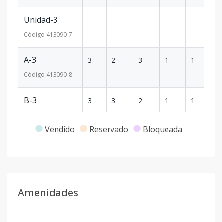
Unidad-3
-
-
-
-
-
-
Código
413090
-7
A-3
3
2
3
1
1
11
Código
413090
-8
B-3
3
3
2
1
1
11
Código
413090
-9
Vendido
Reservado
Bloqueada
A-4
4
2
3
1
1
11
Código
413090
-10
B-4
4
3
2
1
1
11
Amenidades
Código
413090
-11
A-5
5
2
3
1
2
11