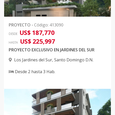
PROYECTO
-
Código
:
413090
US$ 187,770
DESDE
US$ 225,997
HASTA
PROYECTO EXCLUSIVO EN JARDINES DEL SUR
Los Jardines del Sur
,
Santo Domingo D.N.
Desde
2
hasta
3
Hab.