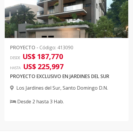
PROYECTO
-
Código
:
413090
US$ 187,770
DESDE
US$ 225,997
HASTA
PROYECTO EXCLUSIVO EN JARDINES DEL SUR
Los Jardines del Sur
,
Santo Domingo D.N.
Desde
2
hasta
3
Hab.