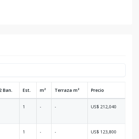
2 Ban.
Est.
m²
Terraza
m²
Precio
1
-
-
US$ 212,040
1
-
-
US$ 123,800