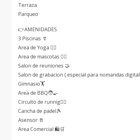
Terraza
Parqueo
👉AMENIDADES
3 Piscinas 👙
Area de Yoga 🧘‍♂️
Area de mascotas 🐕‍🦺
Salon de reuniones 🤝
Salon de grabacion ( especial para nomandas digitales
Gimnasio🏋️
Area de BBQ🧑‍🍳
Circuito de runnig🏃‍♂️
Cancha de padel🎾
Asensor 🚪
Area Comercial 🛍️🛒