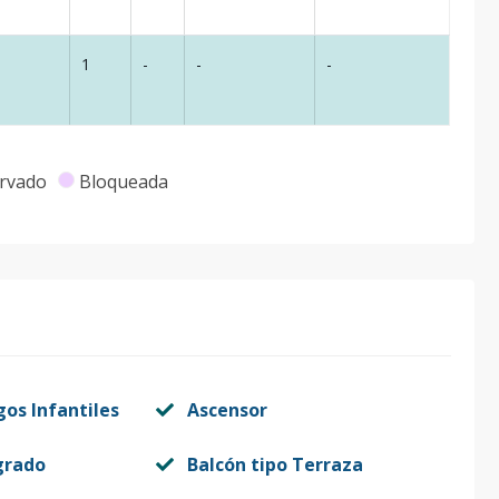
1
-
-
-
rvado
Bloqueada
gos Infantiles
Ascensor
grado
Balcón tipo Terraza