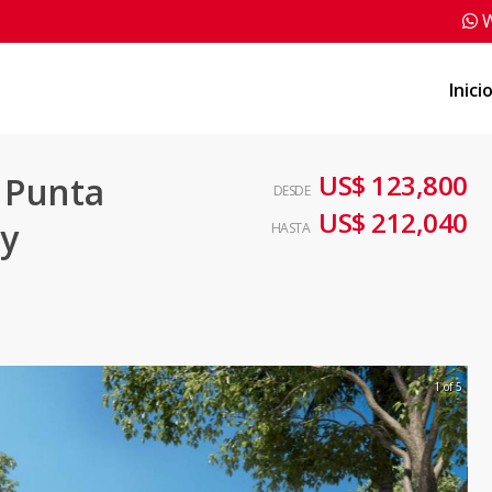
W
Inici
US$ 123,800
 Punta
DESDE
US$ 212,040
 y
HASTA
1 of 5