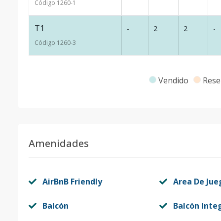
Código
1260
-1
T1
-
2
2
-
Código
1260
-3
Vendido
Rese
Amenidades
AirBnB Friendly
Area De Jue
Balcón
Balcón Inte