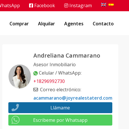
hatsApp
Facebook
Instagram
o
Comprar
Alquilar
Agentes
Contacto
Andreliana Cammarano
Asesor Inmobiliario
Celular / WhatsApp
:
+18296992730
Correo electrónico
:
acammarano@joyrealestaterd.com
Llámame
Escribeme por Whatsapp