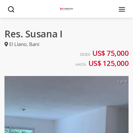
Res. Susana I
El Llano
,
Baní
US$ 75,000
DESDE
US$ 125,000
HASTA
1 of 18