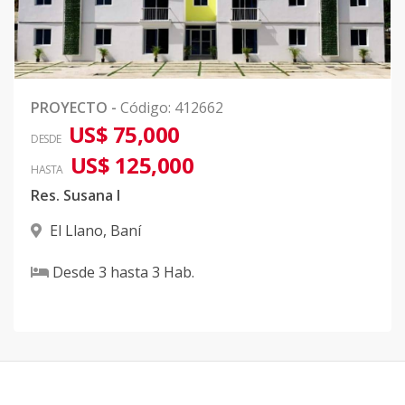
PROYECTO
-
Código
:
412662
US$ 75,000
DESDE
US$ 125,000
HASTA
Res. Susana I
El Llano
,
Baní
Desde
3
hasta
3
Hab.