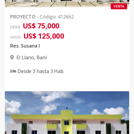
VENTA
PROYECTO
-
Código
:
412662
US$ 75,000
DESDE
US$ 125,000
HASTA
Res. Susana I
El Llano
,
Baní
Desde
3
hasta
3
Hab.