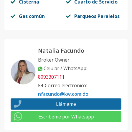
Cisterna
Cuarto de Servicio
Gas común
Parqueos Paralelos
Natalia Facundo
Broker Owner
Celular / WhatsApp
:
8093307111
Correo electrónico
:
nfacundo@kw.com.do
Llámame
Escribeme por Whatsapp