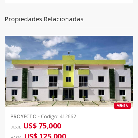
Propiedades Relacionadas
VENTA
PROYECTO
-
Código
:
412662
US$ 75,000
DESDE
US$ 125,000
HASTA