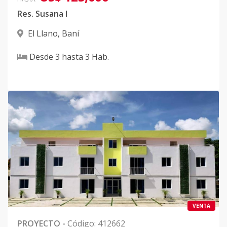
Res. Susana I
El Llano
,
Baní
Desde
3
hasta
3
Hab.
VENTA
PROYECTO
-
Código
:
412662