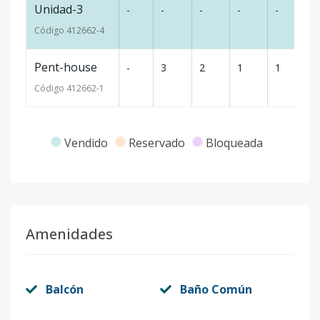
Unidad-3
-
-
-
-
-
-
Código
412662
-4
Pent-house
-
3
2
1
1
-
Código
412662
-1
Vendido
Reservado
Bloqueada
Amenidades
Balcón
Baño Común