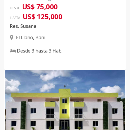
US$ 75,000
DESDE
US$ 125,000
HASTA
Res. Susana I
El Llano
,
Baní
Desde
3
hasta
3
Hab.