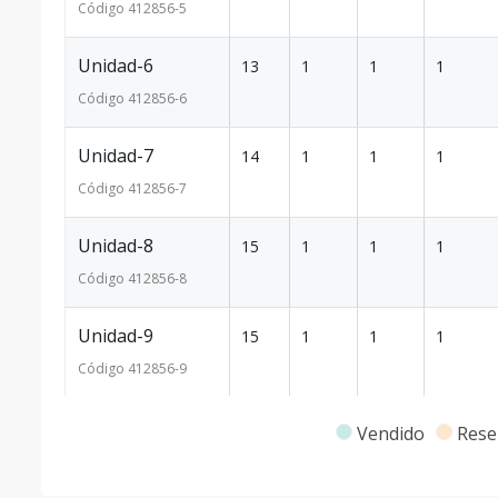
Código
412856
-5
Unidad-6
13
1
1
1
Código
412856
-6
Unidad-7
14
1
1
1
Código
412856
-7
Unidad-8
15
1
1
1
Código
412856
-8
Unidad-9
15
1
1
1
Código
412856
-9
Unidad-10
15
1
1
1
Vendido
Rese
Código
412856
-10