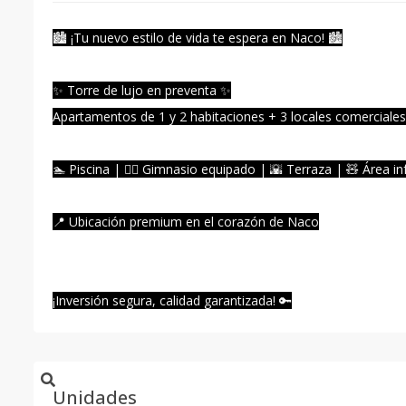
🏙️ ¡Tu nuevo estilo de vida te espera en Naco! 🏙️
✨ Torre de lujo en preventa ✨
Apartamentos de 1 y 2 habitaciones + 3 locales comerciales 
🏊 Piscina | 🏋️‍♀️ Gimnasio equipado | 🌇 Terraza | 🧸 Área in
📍 Ubicación premium en el corazón de Naco
¡Inversión segura, calidad garantizada! 🔑
Unidades