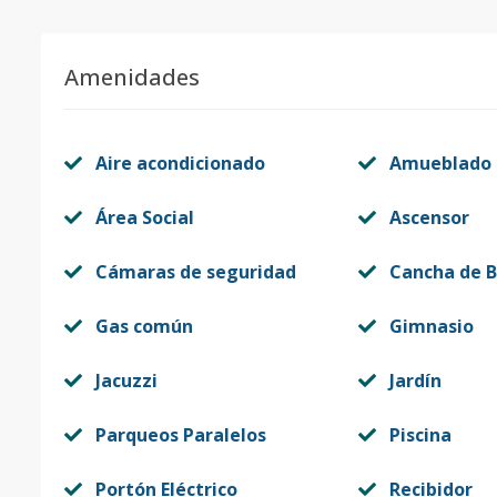
Unidad-11
15
1
1
1
Código
412856
-11
Amenidades
Unidad-1
2
1
1
1
Código
412856
-1
Aire acondicionado
Amueblado
Área Social
Ascensor
Cámaras de seguridad
Cancha de B
Gas común
Gimnasio
Jacuzzi
Jardín
Parqueos Paralelos
Piscina
Portón Eléctrico
Recibidor