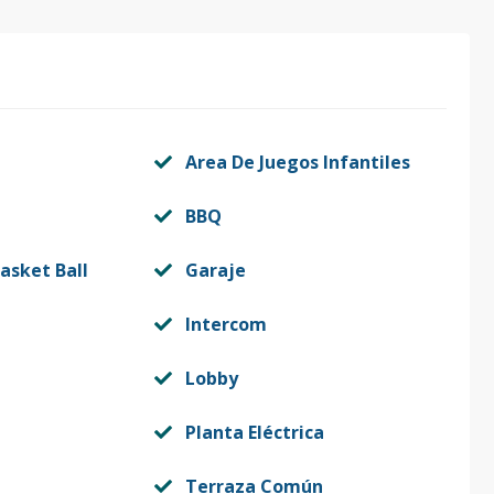
1
55.35
-
US$ 182,741.12
1
57
-
-
Area De Juegos Infantiles
BBQ
asket Ball
Garaje
Intercom
Lobby
Planta Eléctrica
Terraza Común