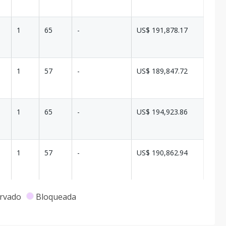
1
65
-
US$ 191,878.17
1
57
-
US$ 189,847.72
1
65
-
US$ 194,923.86
1
57
-
US$ 190,862.94
1
60
-
US$ 194,923.86
rvado
Bloqueada