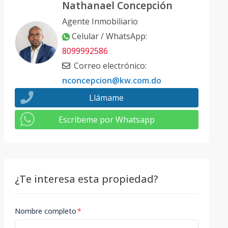
Nathanael Concepción
Agente Inmobiliario
Celular / WhatsApp
:
8099992586
Correo electrónico
:
nconcepcion@kw.com.do
Llámame
Escribeme por Whatsapp
¿Te interesa esta propiedad?
Nombre completo
*