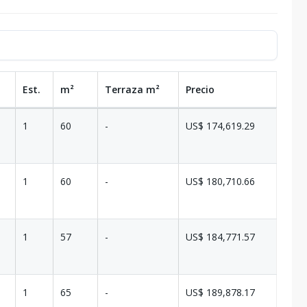
Est.
m²
Terraza
m²
Precio
1
60
-
US$ 174,619.29
1
60
-
US$ 180,710.66
1
57
-
US$ 184,771.57
1
65
-
US$ 189,878.17