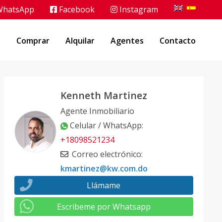
hatsApp
Facebook
Instagram
o
Comprar
Alquilar
Agentes
Contacto
Kenneth Martinez
Agente Inmobiliario
Celular / WhatsApp
:
+18098521234
Correo electrónico
:
kmartinez@kw.com.do
Llámame
Escribeme por Whatsapp