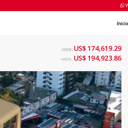
W
Inici
US$ 174,619.29
DESDE
US$ 194,923.86
HASTA
1 of 1