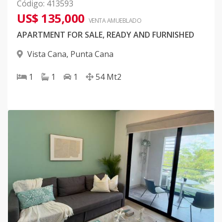
Código
:
413593
US$ 135,000
VENTA AMUEBLADO
APARTMENT FOR SALE, READY AND FURNISHED
Vista Cana
,
Punta Cana
1
1
1
54
Mt2