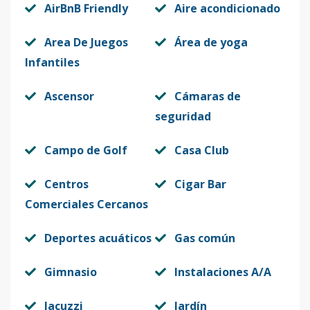
Multiples
1
3
2
-
1
1
AirBnB Friendly
Aire acondicionado
unidades
Area De Juegos
Área de yoga
Código
1276
-10
Infantiles
Multiples
2
3
2
-
1
1
Ascensor
Cámaras de
unidades
seguridad
Código
1276
-11
Campo de Golf
Casa Club
Multiples
3
3
2
-
1
1
unidades
Centros
Cigar Bar
Código
1276
-12
Comerciales Cercanos
I-401
4
3
2
1
1
1
Deportes acuáticos
Gas común
Código
1276
-13
Gimnasio
Instalaciones A/A
H-301
3
2
2
-
1
7
Jacuzzi
Jardín
Código
1276
-14