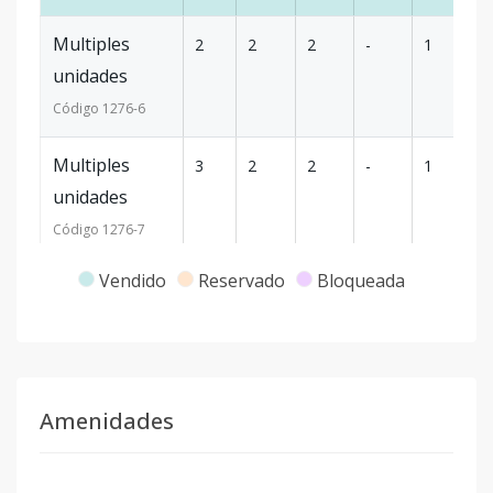
Multiples
2
2
2
-
1
7
unidades
Código
1276
-6
Multiples
3
2
2
-
1
7
unidades
Código
1276
-7
Vendido
Reservado
Bloqueada
F301
3
2
2
-
1
7
Código
1276
-8
Multiples
4
2
2
-
1
7
unidades
Amenidades
Código
1276
-9