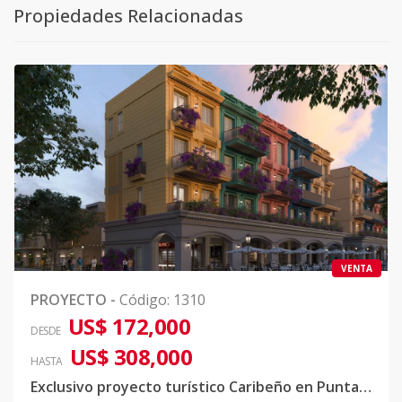
Propiedades Relacionadas
VENTA
PROYECTO
-
Código
:
1310
US$ 172,000
DESDE
US$ 308,000
HASTA
Exclusivo proyecto turístico Caribeño en Punta Cana