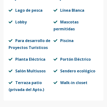
Lago de pesca
Línea Blanca
A-206
2
1
1
-
1
5
Código
1276
-15
Lobby
Mascotas
permitidas
C-203
2
1
1
-
1
5
Código
1276
-16
Para desarrollo de
Piscina
Proyectos Turísticos
Multiples
1
1
1
-
1
5
unidades
Planta Eléctrica
Portón Eléctrico
Código
1276
-1
Salón Multiusos
Sendero ecológico
Terraza patio
Walk-in closet
(privada del Apto.)