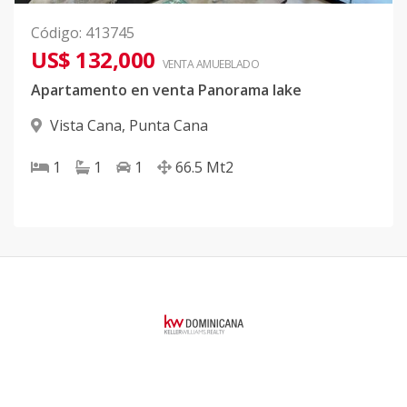
Código
:
413745
US$ 132,000
VENTA AMUEBLADO
Apartamento en venta Panorama lake
Vista Cana
,
Punta Cana
1
1
1
66.5
Mt2