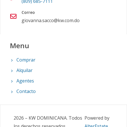
(809) 685-7111
Correo
giovanna.sacco@kw.com.do
Menu
Comprar
Alquilar
Agentes
Contacto
2026
–
KW DOMINICANA
.
Todos
Powered by
los derechos reservados
AlterEstate