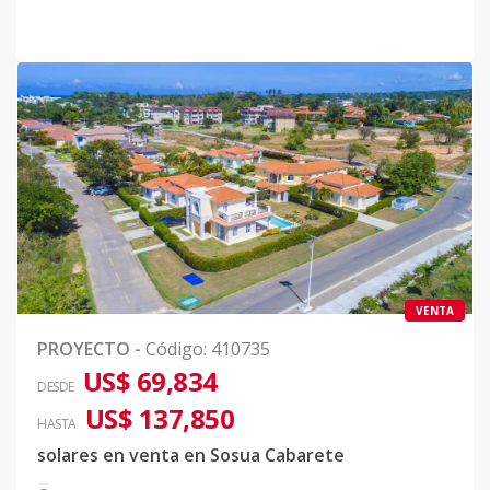
VENTA
PROYECTO
-
Código
:
410735
US$ 69,834
DESDE
US$ 137,850
HASTA
solares en venta en Sosua Cabarete