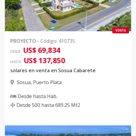
VENTA
PROYECTO
-
Código
:
410735
US$ 69,834
DESDE
US$ 137,850
HASTA
solares en venta en Sosua Cabarete
Sosua
,
Puerto Plata
Desde
hasta
Hab.
Desde
500
hasta
689.25
Mt2