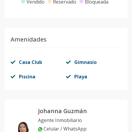
Vendido
Reservado
Bloqueada
10
1
-
-
-
-
77
Código
410735
-10
11
1
-
-
-
-
58
Amenidades
Código
410735
-11
12
1
-
-
-
-
59
Casa Club
Gimnasio
Código
410735
-12
Piscina
Playa
13
1
-
-
-
-
59
Código
410735
-13
14
1
-
-
-
-
58
Johanna Guzmán
Código
410735
-14
Agente Inmobiliario
24A
1
-
-
-
-
66
Celular / WhatsApp
: