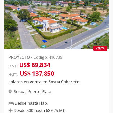
VENTA
PROYECTO
-
Código
:
410735
US$ 69,834
DESDE
US$ 137,850
HASTA
solares en venta en Sosua Cabarete
Sosua
,
Puerto Plata
Desde
hasta
Hab.
Desde
500
hasta
689.25
Mt2