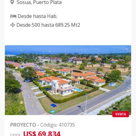
Sosua
,
Puerto Plata
Desde
hasta
Hab.
Desde
500
hasta
689.25
Mt2
VENTA
PROYECTO
-
Código
:
410735
US$ 69,834
DESDE