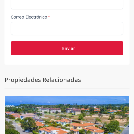
1
1
-
-
-
-
62
Código
410735
-1
Correo Electrónico
*
Enviar
Propiedades Relacionadas