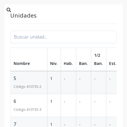
Unidades
1/2
Nombre
Niv.
Hab.
Ban.
Ban.
Est.
m
5
1
-
-
-
-
59
Código
410735
-2
6
1
-
-
-
-
58
Código
410735
-3
7
1
-
-
-
-
59