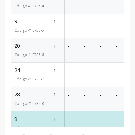
Código
410735
-4
9
1
-
-
-
-
58
Código
410735
-5
20
1
-
-
-
-
59
Código
410735
-6
24
1
-
-
-
-
59
Código
410735
-7
28
1
-
-
-
-
5
Código
410735
-8
9
1
-
-
-
-
72
Código
410735
-9