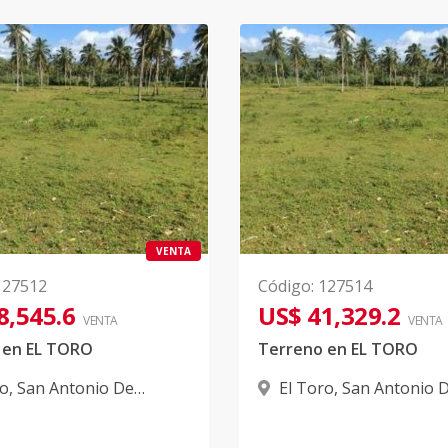
VENTA
127512
Código
:
127514
8,545.6
US$ 41,329.2
VENTA
VENTA
 en EL TORO
Terreno en EL TORO
ro
,
San Antonio De
El Toro
,
San Antonio 
Guerra