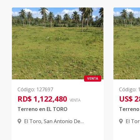
VENTA
Código
:
127697
Código
:
RD$ 1,122,480
US$ 2
VENTA
Terreno en EL TORO
Terreno
El Toro
,
San Antonio De
El To
Guerra
Guerra