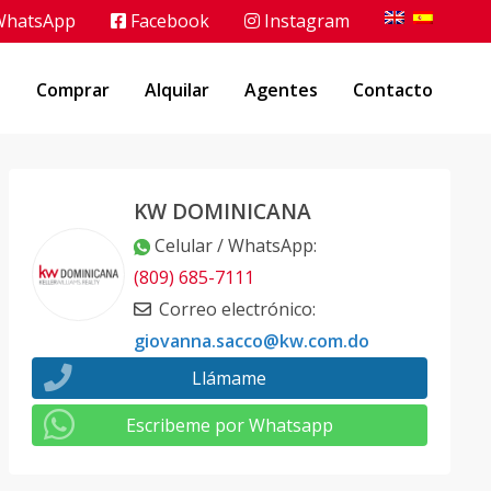
hatsApp
Facebook
Instagram
o
Comprar
Alquilar
Agentes
Contacto
KW DOMINICANA
Celular / WhatsApp
:
(809) 685-7111
Correo electrónico
:
giovanna.sacco@kw.com.do
Llámame
Escribeme por Whatsapp