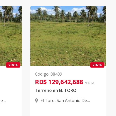
VENTA
VENTA
Código
:
88409
RD$ 129,642,688
VENTA
Terreno en EL TORO
De
El Toro
,
San Antonio De
Guerra