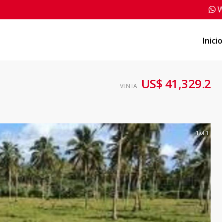
W
Inici
US$ 41,329.2
VENTA
1 of 1